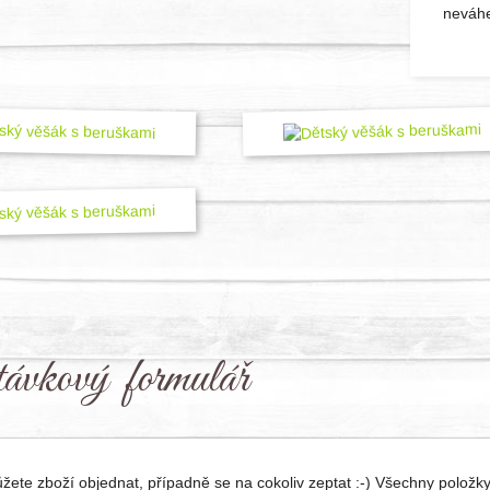
neváhe
ávkový formulář
ete zboží objednat, případně se na cokoliv zeptat :-) Všechny položky