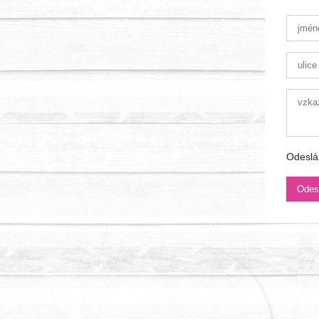
Odeslá
kt