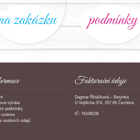
na zakázku
podmínky
ormace
Fakturační údaje
ce
Dagmar Řiháčková – Berynka
U Vojtěcha 374, 257 65 Čechtice
ová výroba
ní podmínky
IČ: 76108236
 cookies
a osobních údajů
t