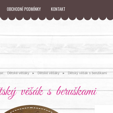
OBCHODNÍ PODMÍNKY
KONTAKT
se:
Dětské věšáky
Dětské věšáky
Dětský věšák s beruškami
ký věšák s beruškami