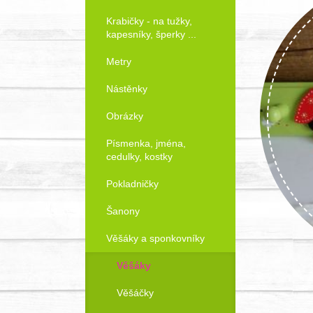
Krabičky - na tužky,
kapesníky, šperky ...
Metry
Nástěnky
Obrázky
Písmenka, jména,
cedulky, kostky
Pokladničky
Šanony
Věšáky a sponkovníky
Věšáky
Věšáčky
Objednat!