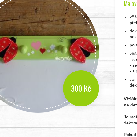
Malov
věš
pře
dek
nal
po 
věš
- s
- s
- s
cen
300 Kč
dek
Věšáky
na det
Je mož
dekora
Pokud 