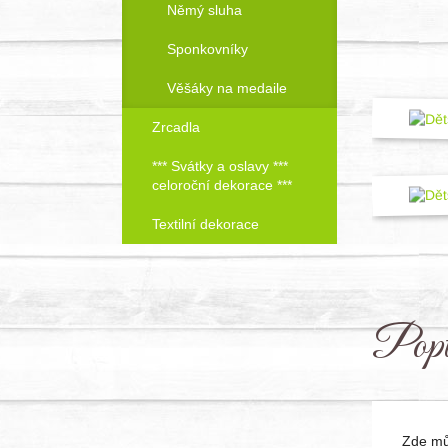
Němý sluha
Sponkovníky
Věšáky na medaile
Zrcadla
*** Svátky a oslavy ***
celoroční dekorace ***
Textilní dekorace
Popt
Zde můž