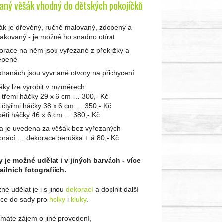
aný věšák vhodný do dětských pokojíčků
ák je dřevěný, ručně malovaný, zdobený a
lakovaný - je možné ho snadno otírat
orace na něm jsou vyřezané z překližky a
epené
stranách jsou vyvrtané otvory na přichycení
áky lze vyrobit v rozměrech:
e třemi háčky 29 x 6 cm … 300,- Kč
e čtyřmi háčky 38 x 6 cm … 350,- Kč
 pěti háčky 46 x 6 cm … 380,- Kč
a je uvedena za věšák bez vyřezaných
orací … dekorace beruška + á 80,- Kč
 je možné udělat i v jiných barvách - více
ailních fotografiích.
né udělat je i s jinou
dekorací
a doplnit další
ce do sady pro
holky
i
kluky
.
máte zájem o jiné provedení,