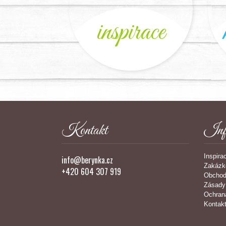
inspirace
Kontakt
Inf
Inspira
info@berynka.cz
Zakázk
+420 604 307 919
Obchod
Zásady
Ochran
Kontak