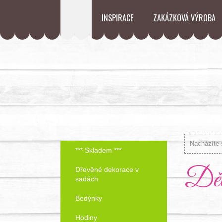
INSPIRACE
ZAKÁZKOVÁ VÝROBA
Nacházíte 
*** Skladem ***
Děts
Dřevěné dekorace v
sadách
Bedýnky
Hodiny