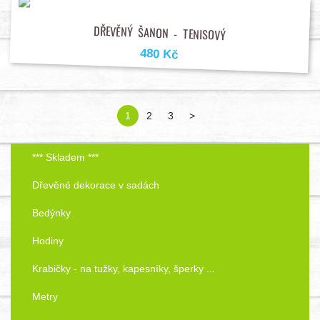
DŘEVĚNÝ ŠANON - TENISOVÝ
480 Kč
1
2
3
>
*** Skladem ***
Dřevěné dekorace v sadách
Bedýnky
Hodiny
Krabičky - na tužky, kapesníky, šperky ...
Metry