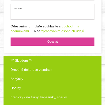
Odesláním formuláře souhlasíte s
obchodními
podmínkami
a se
zpracováním osobních údajů
.
*** Skladem ***
Dřevěné dekorace v sadách
Bedýnky
Hodiny
Krabičky - na tužky, kapesníky, šperky ...