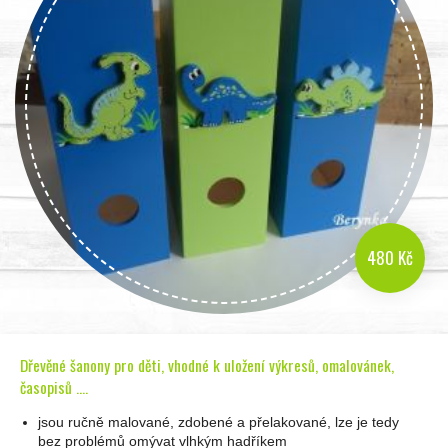
480 Kč
Dřevěné šanony pro děti, vhodné k uložení výkresů, omalovánek,
časopisů ....
jsou ručně malované, zdobené a přelakované, lze je tedy
bez problémů omývat vlhkým hadříkem