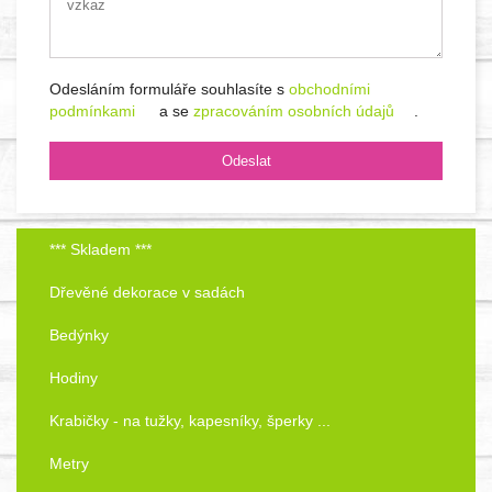
Odesláním formuláře souhlasíte s
obchodními
podmínkami
a se
zpracováním osobních údajů
.
*** Skladem ***
Dřevěné dekorace v sadách
Bedýnky
Hodiny
Krabičky - na tužky, kapesníky, šperky ...
Metry