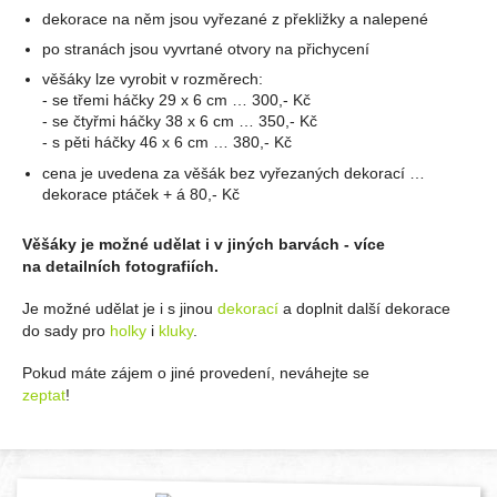
dekorace na něm jsou vyřezané z překližky a nalepené
po stranách jsou vyvrtané otvory na přichycení
věšáky lze vyrobit v rozměrech:
- se třemi háčky 29 x 6 cm … 300,- Kč
- se čtyřmi háčky 38 x 6 cm … 350,- Kč
- s pěti háčky 46 x 6 cm … 380,- Kč
cena je uvedena za věšák bez vyřezaných dekorací …
dekorace ptáček + á 80,- Kč
Věšáky je možné udělat i v jiných barvách - více
na detailních fotografiích.
Je možné udělat je i s jinou
dekorací
a doplnit další dekorace
do sady pro
holky
i
kluky
.
Pokud máte zájem o jiné provedení, neváhejte se
zeptat
!