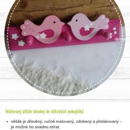
Malovaný věšák vhodný do dětských pokojíčků
věšák je dřevěný, ručně malovaný, zdobený a přelakovaný -
je možné ho snadno otírat