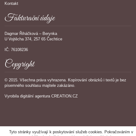
Kontakt
Fakturační údaje
Dagmar Řiháčková – Berynka
U Vojtěcha 374, 257 65 Čechtice
IČ: 76108236
Copyright
© 2015. Všechna práva vyhrazena. Kopírování obrázků i textů je bez
písemného souhlasu majitele zakázáno.
Vyrobila
digitální agentura
CREATION.CZ
Tyto stránky využívají k poskytování služeb cookies. Pokračováním v