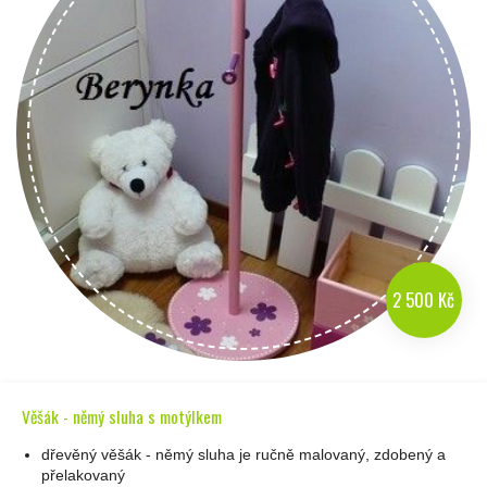
2 500 Kč
Věšák - němý sluha s motýlkem
dřevěný věšák - němý sluha je ručně malovaný, zdobený a
přelakovaný