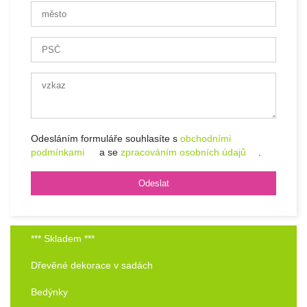
Odesláním formuláře souhlasíte s
obchodními
podmínkami
a se
zpracováním osobních údajů
.
*** Skladem ***
Dřevěné dekorace v sadách
Bedýnky