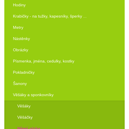
Hodiny
Krabičky - na tužky, kapesníky, šperky ...
Metry
Nástěnky
Obrázky
Písmenka, jména, cedulky, kostky
Pokladničky
Šanony
Věšáky a sponkovníky
Věšáky
Věšáčky
Němý sluha