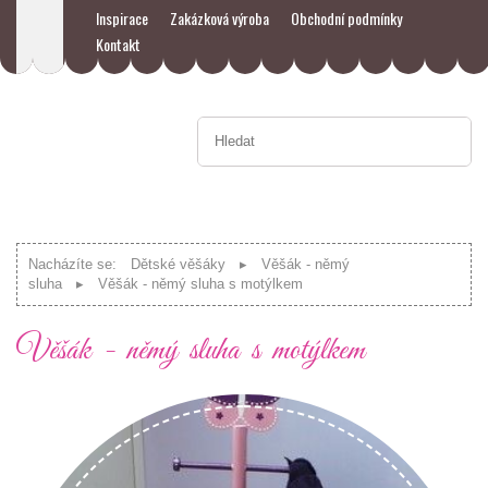
Inspirace
Zakázková výroba
Obchodní podmínky
Kontakt
Nacházíte se:
Dětské věšáky
Věšák - němý
sluha
Věšák - němý sluha s motýlkem
Věšák - němý sluha s motýlkem