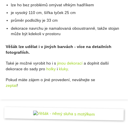
lze ho bez problémů omývat vlhkým hadříkem
je vysoký 110 cm, šířka tyček 25 cm
průměr podložky je 33 cm
dekorace navrchu je namalovaná oboustranně, takže stojan
může být kdekoli v prostoru
Věšák lze udělat i v jiných barvách - více na detailních
fotografiích.
Také je možné vyrobit ho i s
jinou dekorací
a doplnit další
dekorace do sady pro
holky
i
kluky
.
Pokud máte zájem o jiné provedení, neváhejte se
zeptat
!