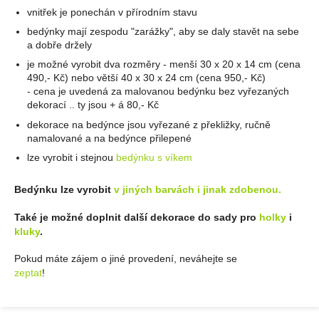
vnitřek je ponechán v přírodním stavu
bedýnky mají zespodu "zarážky", aby se daly stavět na sebe
a dobře držely
je možné vyrobit dva rozměry - menší 30 x 20 x 14 cm (cena
490,- Kč) nebo větší 40 x 30 x 24 cm (cena 950,- Kč)
- cena je uvedená za malovanou bedýnku bez vyřezaných
dekorací .. ty jsou + á 80,- Kč
dekorace na bedýnce jsou vyřezané z překližky, ručně
namalované a na bedýnce přilepené
lze vyrobit i stejnou
bedýnku s víkem
Bedýnku lze vyrobit
v jiných barvách i jinak zdobenou.
Také je možné doplnit další dekorace do sady pro
holky
i
kluky
.
Pokud máte zájem o jiné provedení, neváhejte se
zeptat
!