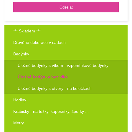
*** Skladem ***
Dřevěné dekorace v sadách
Bedýnky
Úložné bedýnky s víkem - vzpomínkové bedýnky
Úložné bedýnky bez víka
Úložné bedýnky s otvory - na kolečkách
Hodiny
Krabičky - na tužky, kapesníky, šperky ...
Metry