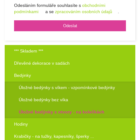
Odesláním formuláře souhlasíte s
obchodními
podmínkami
a se
zpracováním osobních údajů
.
*** Skladem ***
Dřevěné dekorace v sadách
Bedýnky
Úložné bedýnky s víkem - vzpomínkové bedýnky
Úložné bedýnky bez víka
Úložné bedýnky s otvory - na kolečkách
Hodiny
Krabičky - na tužky, kapesníky, šperky ...