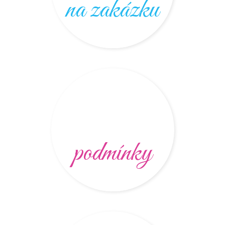
na zakázku
podmínky