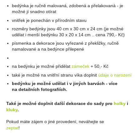
bedýnka je ručně malovaná, zdobená a přelakovaná - je
možné jí snadno otírat
vnitřek je ponechán v přírodním stavu
rozměry bedýnky jsou 40 cm x 30 cm x 24 cm (je možné
udělat i menší bedýnku 30 x 20 x 14 cm .. cena 790,- Kč)
písmenka a dekorace jsou vyřezané z překližky, ručně
namalované a na bedýnce přilepené
na bedýnku je možné přidělat
zámeček
+ 50,- Kč
také je možné na vnitřní stranu víka doplnit
údaje o narození
bedýnku je možné udělat i v jiných barvách - více
na detailních fotografiích.
Také je možné doplnit další dekorace do sady pro
holky
i
kluky
.
Pokud máte zájem o jiné provedení, neváhejte se
zeptat
!