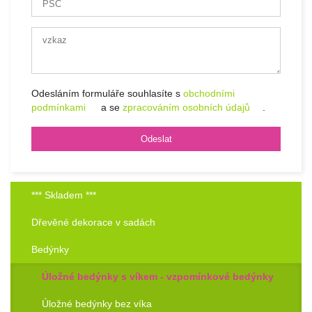
Odesláním formuláře souhlasíte s
obchodními
podmínkami
a se
zpracováním osobních údajů
.
*** Skladem ***
Dřevěné dekorace v sadách
Bedýnky
Úložné bedýnky s víkem - vzpomínkové bedýnky
Úložné bedýnky bez víka