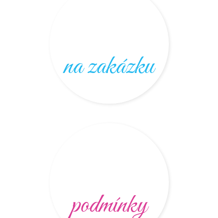
na zakázku
podmínky