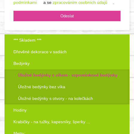
podmínkami
a se
zpracováním osobních údajů
.
*** Skladem ***
Dřevěné dekorace v sadách
Bedýnky
Úložné bedýnky s víkem - vzpomínkové bedýnky
Úložné bedýnky bez víka
Úložné bedýnky s otvory - na kolečkách
Hodiny
Krabičky - na tužky, kapesníky, šperky ...
Metry