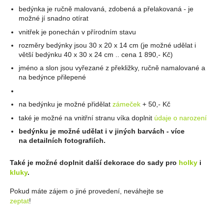
bedýnka je ručně malovaná, zdobená a přelakovaná - je
možné jí snadno otírat
vnitřek je ponechán v přírodním stavu
rozměry bedýnky jsou 30 x 20 x 14 cm (je možné udělat i
větší bedýnku 40 x 30 x 24 cm .. cena 1 890,- Kč)
jméno a slon jsou vyřezané z překližky, ručně namalované a
na bedýnce přilepené
na bedýnku je možné přidělat
zámeček
+ 50,- Kč
také je možné na vnitřní stranu víka doplnit
údaje o narození
bedýnku je možné udělat i v jiných barvách - více
na detailních fotografiích.
Také je možné doplnit další dekorace do sady pro
holky
i
kluky
.
Pokud máte zájem o jiné provedení, neváhejte se
zeptat
!