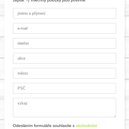
zeptat :-) Všechny položky jsou povinné.
Odesláním formuláře souhlasíte s
obchodními