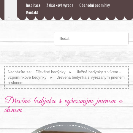
Inspirace
Zakázková výroba
Obchodní podmínky
Kontakt
Nacházíte se:
Dřevěné bedýnky
Úložné bedýnky s víkem -
vzpomínkové bedýnky
Dřevěná bedýnka s vyřezaným jménem
a slonem
Dřevěná bedýnka s vyřezaným jménem a
slonem