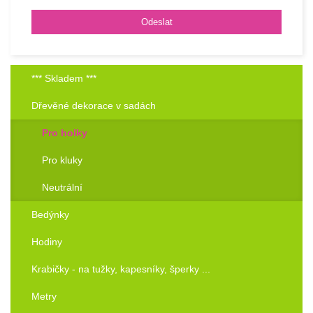
*** Skladem ***
Dřevěné dekorace v sadách
Pro holky
Pro kluky
Neutrální
Bedýnky
Hodiny
Krabičky - na tužky, kapesníky, šperky ...
Metry