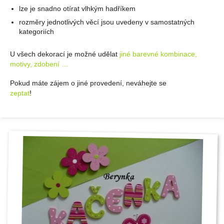
lze je snadno otírat vlhkým hadříkem
rozměry jednotlivých věcí jsou uvedeny v samostatných
kategoriích
U všech dekorací je možné udělat
jiné barevné kombinace,
motivy, zdobení …
Pokud máte zájem o jiné provedení, neváhejte se
zeptat
!