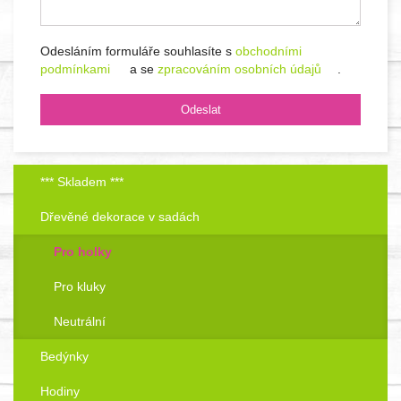
Odesláním formuláře souhlasíte s
obchodními
podmínkami
a se
zpracováním osobních údajů
.
*** Skladem ***
Dřevěné dekorace v sadách
Pro holky
Pro kluky
Neutrální
Bedýnky
Hodiny