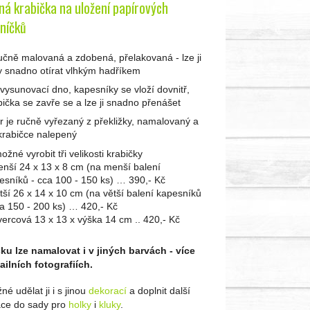
ná krabička na uložení papírových
níčků
ručně malovaná a zdobená, přelakovaná - lze ji
y snadno otírat vlhkým hadříkem
vysunovací dno, kapesníky se vloží dovnitř,
bička se zavře se a lze ji snadno přenášet
r je ručně vyřezaný z překližky, namalovaný a
krabičce nalepený
ožné vyrobit tři velikosti krabičky
enší 24 x 13 x 8 cm (na menší balení
esníků - cca 100 - 150 ks) … 390,- Kč
ětší 26 x 14 x 10 cm (na větší balení kapesníků
ca 150 - 200 ks) … 420,- Kč
tvercová 13 x 13 x výška 14 cm .. 420,- Kč
ku lze namalovat i v jiných barvách - více
ailních fotografiích.
é udělat ji i s jinou
dekorací
a doplnit další
ce do sady pro
holky
i
kluky
.