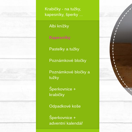
Krabičky - na tužky,
kapesníky, šperky ...
Albi knížky
Kapesníky
Pastelky a tužky
Poznámkové bločky
Poznámkové bločky a
tužky
Šperkovnice +
krabičky
Odpadkové koše
Šperkovnice +
adventní kalendář