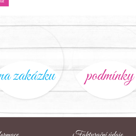
na zakázku
podmínky
ormace
Fakturační údaje