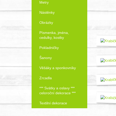
Metry
Objednat!
Nástěnky
Obrázky
Písmenka, jména,
cedulky, kostky
Pokladničky
Šanony
Věšáky a sponkovníky
Zrcadla
*** Svátky a oslavy ***
celoroční dekorace ***
Textilní dekorace