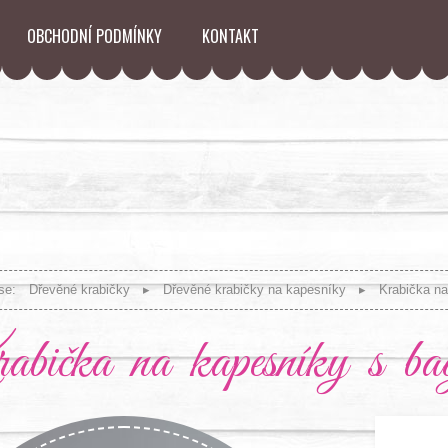
OBCHODNÍ PODMÍNKY
KONTAKT
se:
Dřevěné krabičky
Dřevěné krabičky na kapesníky
Krabička n
bička na kapesníky s ba