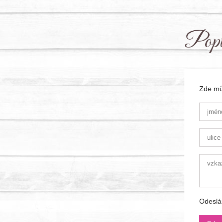
Popt
Zde můž
Odeslá