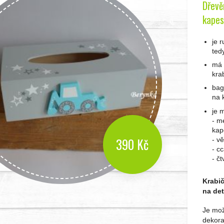
Dřevě
kapes
je 
ted
má 
kra
bag
na 
je m
- m
kap
390 Kč
- v
- c
- č
Krabič
na det
Je možn
dekora