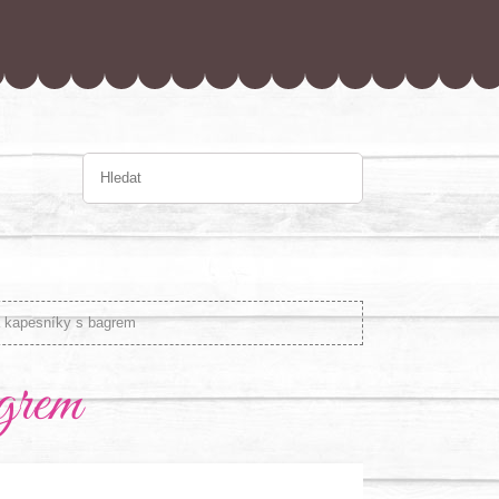
a kapesníky s bagrem
grem