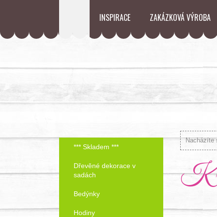
INSPIRACE
ZAKÁZKOVÁ VÝROBA
Nacházíte 
*** Skladem ***
Kra
Dřevěné dekorace v
sadách
Bedýnky
Hodiny