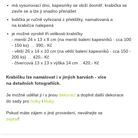
má vysunovací dno, kapesníky se vloží dovnitř, krabička se
zavře se a lze ji snadno přenášet
lodička je ručně vyřezaná z překližky, namalovaná a
na krabičce nalepená
je možné vyrobit tři velikosti krabičky
- menší 24 x 13 x 8 cm (na menší balení kapesníků - cca 100
- 150 ks) … 390,- Kč
- větší 26 x 14 x 10 cm (na větší balení kapesníků - cca 150 -
200 ks) … 420,- Kč
- čtvercová 13 x 13 x výška 14 cm .. 420,- Kč
Krabičku lze namalovat i v jiných barvách - více
na detailních fotografiích.
Je možné udělat ji i s jinou
dekorací
a doplnit další dekorace
do sady pro
holky
i
kluky
.
Pokud máte zájem o jiné provedení, neváhejte se
zeptat
!