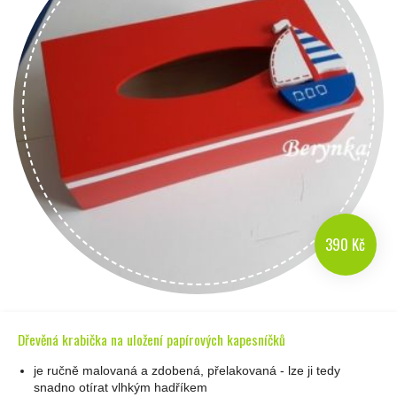
390 Kč
Dřevěná krabička na uložení papírových kapesníčků
je ručně malovaná a zdobená, přelakovaná - lze ji tedy
snadno otírat vlhkým hadříkem