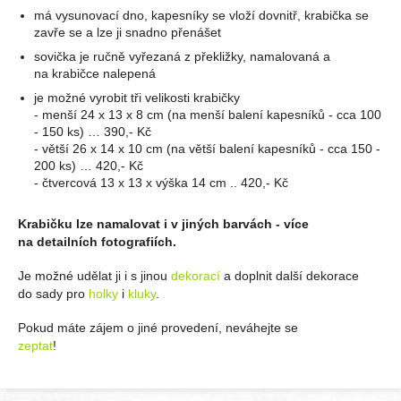
má vysunovací dno, kapesníky se vloží dovnitř, krabička se
zavře se a lze ji snadno přenášet
sovička je ručně vyřezaná z překližky, namalovaná a
na krabičce nalepená
je možné vyrobit tři velikosti krabičky
- menší 24 x 13 x 8 cm (na menší balení kapesníků - cca 100
- 150 ks) … 390,- Kč
- větší 26 x 14 x 10 cm (na větší balení kapesníků - cca 150 -
200 ks) … 420,- Kč
- čtvercová 13 x 13 x výška 14 cm .. 420,- Kč
Krabičku lze namalovat i v jiných barvách - více
na detailních fotografiích.
Je možné udělat ji i s jinou
dekorací
a doplnit další dekorace
do sady pro
holky
i
kluky
.
Pokud máte zájem o jiné provedení, neváhejte se
zeptat
!