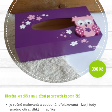
390 Kč
Dřevěná krabička na uložení papírových kapesníčků
je ručně malovaná a zdobená, přelakovaná - lze ji tedy
snadno otírat vlhkým hadříkem