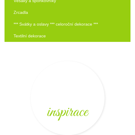
Věšáky a sponkovníky
Zrcadla
*** Svátky a oslavy *** celoroční dekorace ***
Textilní dekorace
inspirace