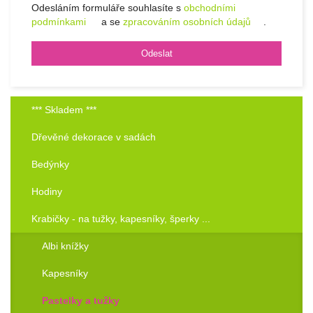
Odesláním formuláře souhlasíte s
obchodními
podmínkami
a se
zpracováním osobních údajů
.
*** Skladem ***
Dřevěné dekorace v sadách
Bedýnky
Hodiny
Krabičky - na tužky, kapesníky, šperky ...
Albi knížky
Kapesníky
Pastelky a tužky