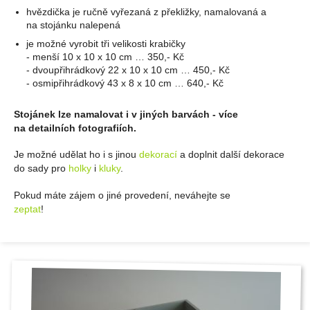
hvězdička je ručně vyřezaná z překližky, namalovaná a
na stojánku nalepená
je možné vyrobit tři velikosti krabičky
- menší 10 x 10 x 10 cm … 350,- Kč
- dvoupřihrádkový 22 x 10 x 10 cm … 450,- Kč
- osmipřihrádkový 43 x 8 x 10 cm … 640,- Kč
Stojánek lze namalovat i v jiných barvách - více
na detailních fotografiích.
Je možné udělat ho i s jinou
dekorací
a doplnit další dekorace
do sady pro
holky
i
kluky
.
Pokud máte zájem o jiné provedení, neváhejte se
zeptat
!