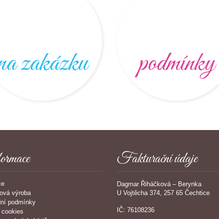
na zakázku
podmínky
ormace
Fakturační údaje
ce
Dagmar Řiháčková – Berynka
U Vojtěcha 374, 257 65 Čechtice
ová výroba
ní podmínky
IČ: 76108236
 cookies