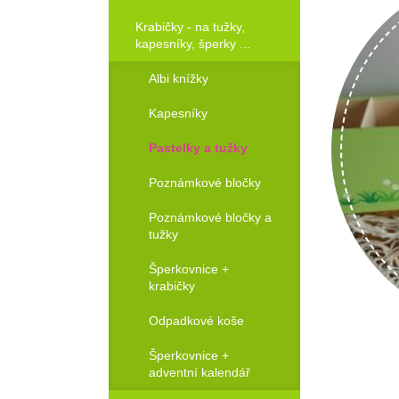
Krabičky - na tužky,
kapesníky, šperky ...
Albi knížky
Kapesníky
Pastelky a tužky
Poznámkové bločky
Poznámkové bločky a
tužky
Šperkovnice +
krabičky
Odpadkové koše
Objednat!
Šperkovnice +
adventní kalendář