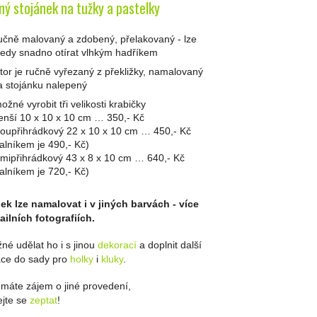
ný stojánek na tužky a pastelky
ručně malovaný a zdobený, přelakovaný - lze
tedy snadno otírat vlhkým hadříkem
ktor je ručně vyřezaný z překližky, namalovaný
a stojánku nalepený
ožné vyrobit tři velikosti krabičky
enší 10 x 10 x 10 cm … 350,- Kč
voupřihrádkový 22 x 10 x 10 cm … 450,- Kč
valníkem je 490,- Kč)
smipřihrádkový 43 x 8 x 10 cm … 640,- Kč
valníkem je 720,- Kč)
ek lze namalovat i v jiných barvách - více
ailních fotografiích.
né udělat ho i s jinou
dekorací
a doplnit další
ce do sady pro
holky
i
kluky
.
máte zájem o jiné provedení,
jte se
zeptat
!