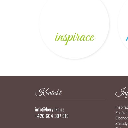
inspirace
Kontakt
Inf
Inspira
info@berynka.cz
Zakázk
+420 604 307 919
Obchod
Zásady