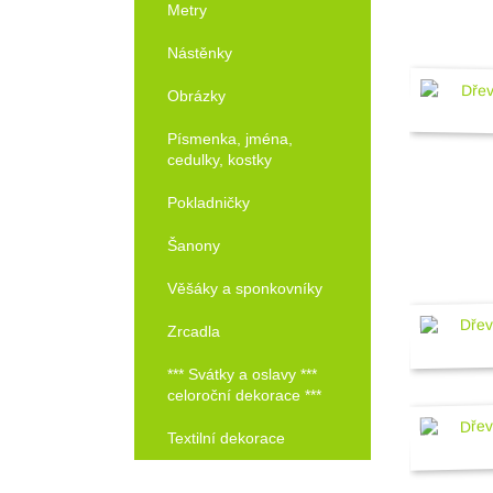
Metry
Nástěnky
Obrázky
Písmenka, jména,
cedulky, kostky
Pokladničky
Šanony
Věšáky a sponkovníky
Zrcadla
*** Svátky a oslavy ***
celoroční dekorace ***
Textilní dekorace