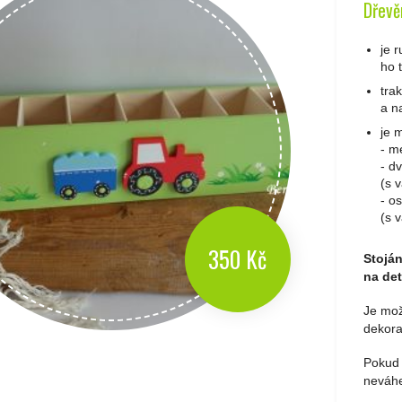
Dřevě
je 
ho 
tra
a n
je m
- m
- d
(s 
- o
(s 
350 Kč
Stoján
na det
Je mož
dekora
Pokud 
neváhe