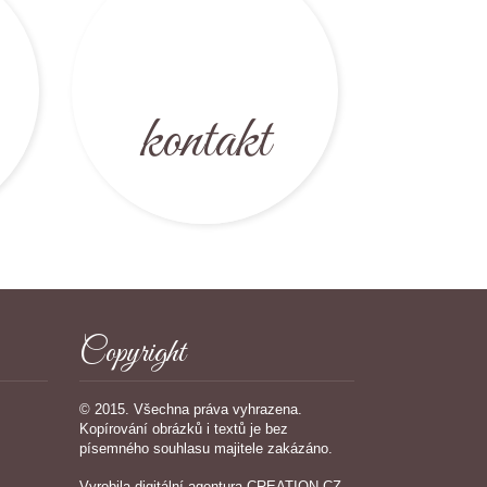
kontakt
Copyright
© 2015. Všechna práva vyhrazena.
Kopírování obrázků i textů je bez
písemného souhlasu majitele zakázáno.
Vyrobila
digitální agentura
CREATION.CZ