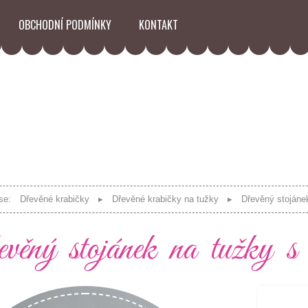
OBCHODNÍ PODMÍNKY
KONTAKT
se:
Dřevěné krabičky
Dřevěné krabičky na tužky
Dřevěný stojáne
ěný stojánek na tužky s 