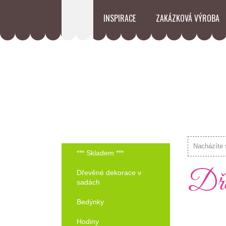
INSPIRACE
ZAKÁZKOVÁ VÝROBA
Nacházíte 
*** Skladem ***
Dřev
Dřevěné dekorace v
sadách
Bedýnky
Hodiny