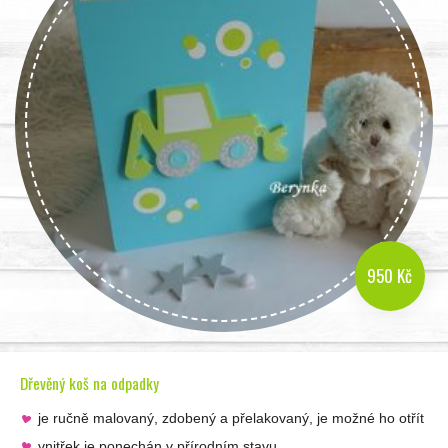
950 Kč
Dřevěný koš na odpadky
je ručně malovaný, zdobený a přelakovaný, je možné ho otřít
vnitřek je ponechán v přírodním stavu