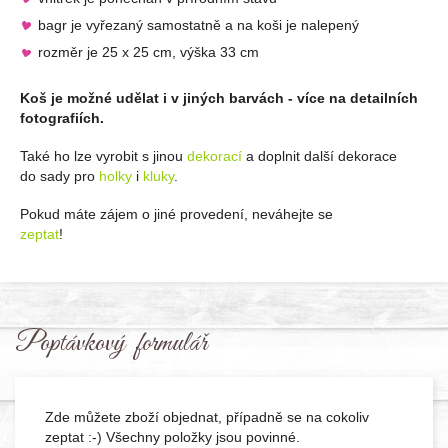
bagr je vyřezaný samostatně a na koši je nalepený
rozměr je 25 x 25 cm, výška 33 cm
Koš je možné udělat i v jiných barvách - více na detailních
fotografiích.
Také ho lze vyrobit s jinou
dekorací
a doplnit další dekorace
do sady pro
holky
i
kluky
.
Pokud máte zájem o jiné provedení, neváhejte se
zeptat
!
Poptávkový formulář
Zde můžete zboží objednat, případně se na cokoliv
zeptat :-) Všechny položky jsou povinné.