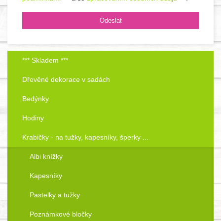
*** Skladem ***
Dřevěné dekorace v sadách
Bedýnky
Hodiny
Krabičky - na tužky, kapesníky, šperky ...
Albi knížky
Kapesníky
Pastelky a tužky
Poznámkové bločky