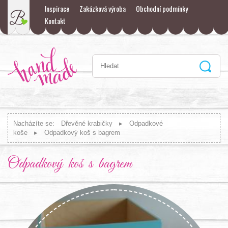
Inspirace
Zakázková výroba
Obchodní podmínky
Kontakt
Nacházíte se:
Dřevěné krabičky
Odpadkové
koše
Odpadkový koš s bagrem
Odpadkový koš s bagrem