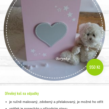
950 Kč
Dřevěný koš na odpadky
je ručně malovaný, zdobený a přelakovaný, je možné ho otřít
vnitřek je ponechán v přírodním stavu