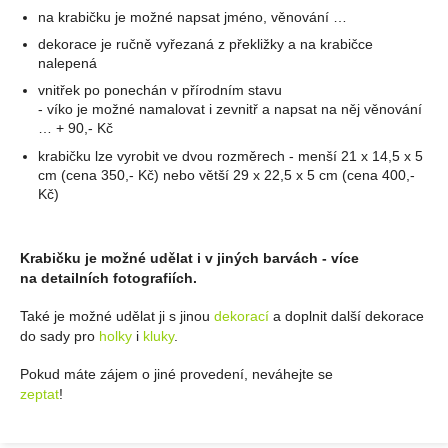
na krabičku je možné napsat jméno, věnování …
dekorace je ručně vyřezaná z překližky a na krabičce
nalepená
vnitřek po ponechán v přírodním stavu
- víko je možné namalovat i zevnitř a napsat na něj věnování
… + 90,- Kč
krabičku lze vyrobit ve dvou rozměrech - menší 21 x 14,5 x 5
cm (cena 350,- Kč) nebo větší 29 x 22,5 x 5 cm (cena 400,-
Kč)
Krabičku je možné udělat i v jiných barvách - více
na detailních fotografiích.
Také je možné udělat ji s jinou
dekorací
a doplnit další dekorace
do sady pro
holky
i
kluky
.
Pokud máte zájem o jiné provedení, neváhejte se
zeptat
!