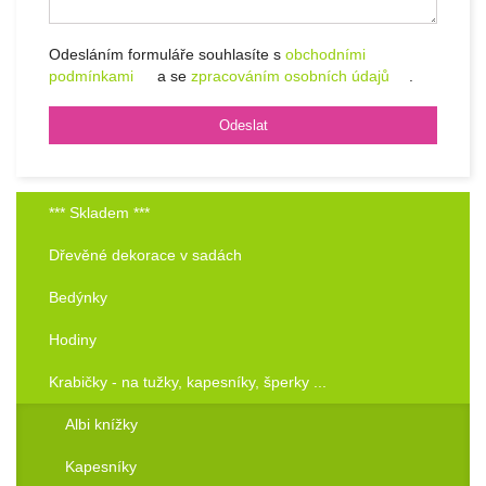
Odesláním formuláře souhlasíte s
obchodními
podmínkami
a se
zpracováním osobních údajů
.
*** Skladem ***
Dřevěné dekorace v sadách
Bedýnky
Hodiny
Krabičky - na tužky, kapesníky, šperky ...
Albi knížky
Kapesníky