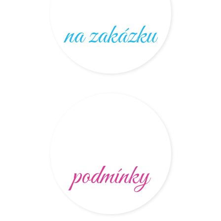
na zakázku
podmínky