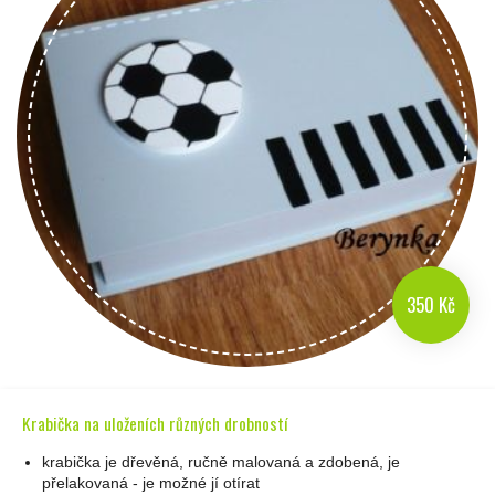
350 Kč
Krabička na uloženích různých drobností
krabička je dřevěná, ručně malovaná a zdobená, je
přelakovaná - je možné jí otírat