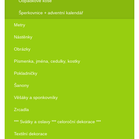
Odpadkové koše
Šperkovnice + adventní kalendář
Metry
Nástěnky
Obrázky
Písmenka, jména, cedulky, kostky
Pokladničky
Šanony
Věšáky a sponkovníky
Zrcadla
*** Svátky a oslavy *** celoroční dekorace ***
Textilní dekorace