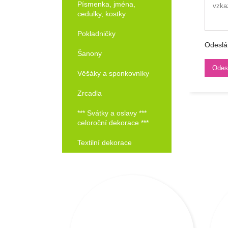
Písmenka, jména,
cedulky, kostky
Pokladničky
Odeslá
Šanony
Věšáky a sponkovníky
Zrcadla
*** Svátky a oslavy ***
celoroční dekorace ***
Textilní dekorace
kt