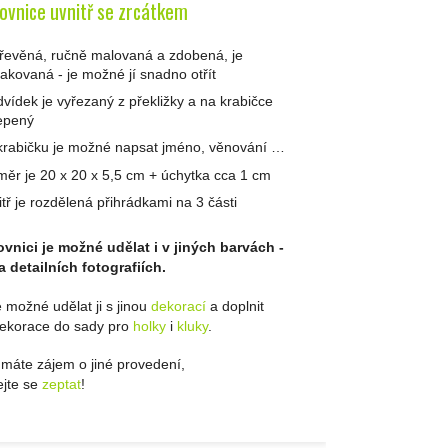
ovnice uvnitř se zrcátkem
dřevěná, ručně malovaná a zdobená, je
lakovaná - je možné jí snadno otřít
vídek je vyřezaný z překližky a na krabičce
epený
krabičku je možné napsat jméno, věnování …
měr je 20 x 20 x 5,5 cm + úchytka cca 1 cm
itř je rozdělená přihrádkami na 3 části
vnici je možné udělat i v jiných barvách -
a detailních fotografiích.
e možné udělat ji s jinou
dekorací
a doplnit
dekorace do sady pro
holky
i
kluky
.
máte zájem o jiné provedení,
jte se
zeptat
!