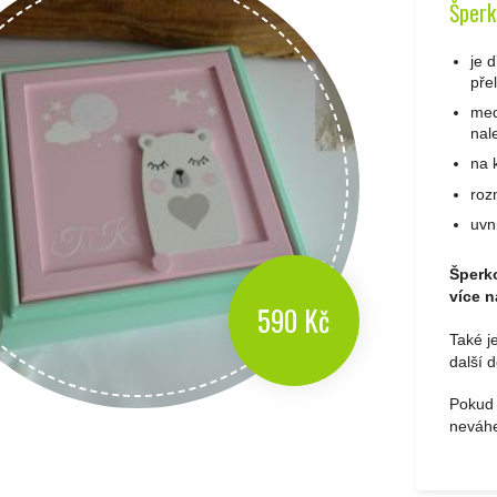
Šperk
je 
pře
med
nal
na 
roz
uvn
Šperko
více n
590 Kč
Také j
další 
Pokud 
neváhe