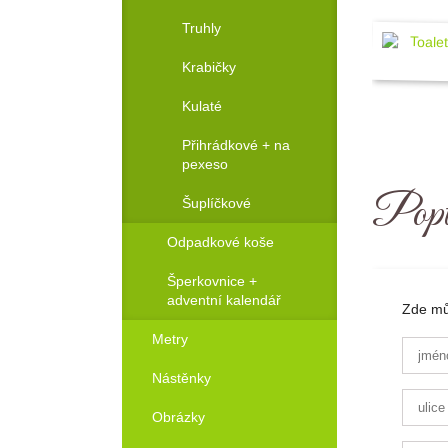
Truhly
Krabičky
Kulaté
Přihrádkové + na
pexeso
Popt
Šuplíčkové
Odpadkové koše
Šperkovnice +
adventní kalendář
Zde můž
Metry
Nástěnky
Obrázky