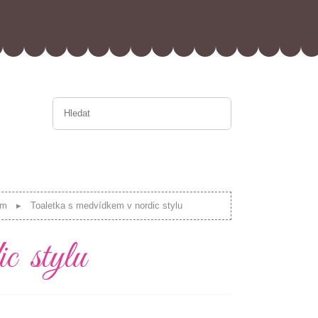
em
Toaletka s medvídkem v nordic stylu
c stylu