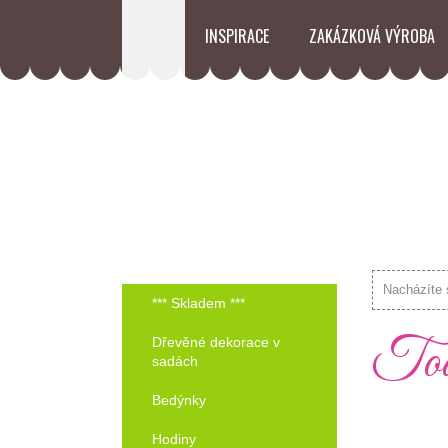
INSPIRACE
ZAKÁZKOVÁ VÝROBA
Nacházíte 
*** Skladem ***
Toal
Dřevěné dekorace v
sadách
Bedýnky
Hodiny