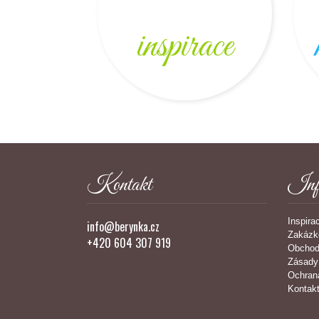
inspirace
Kontakt
Inf
Inspira
info@berynka.cz
Zakázk
+420 604 307 919
Obchod
Zásady
Ochran
Kontak