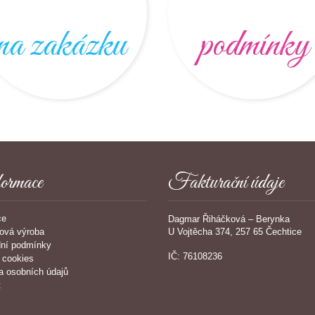
na zakázku
podmínky
ormace
Fakturační údaje
ce
Dagmar Řiháčková – Berynka
U Vojtěcha 374, 257 65 Čechtice
ová výroba
ní podmínky
IČ: 76108236
 cookies
a osobních údajů
t