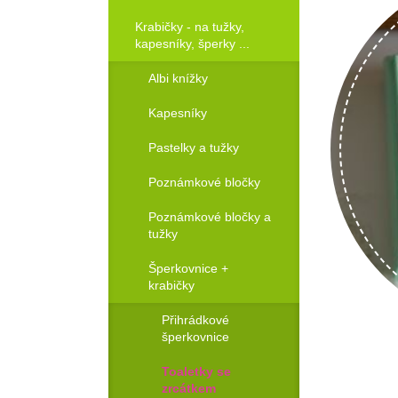
Krabičky - na tužky,
kapesníky, šperky ...
Albi knížky
Kapesníky
Pastelky a tužky
Poznámkové bločky
Poznámkové bločky a
tužky
Šperkovnice +
krabičky
Objednat!
Přihrádkové
šperkovnice
Toaletky se
zrcátkem