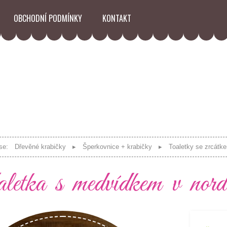
OBCHODNÍ PODMÍNKY
KONTAKT
se:
Dřevěné krabičky
Šperkovnice + krabičky
Toaletky se zrcátk
etka s medvídkem v nordi