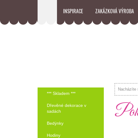
INSPIRACE
ZAKÁZKOVÁ VÝROBA
Nacházíte 
*** Skladem ***
Pokl
Dřevěné dekorace v
sadách
Bedýnky
Hodiny