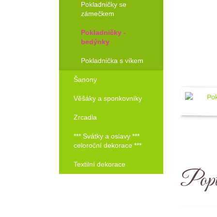
Pokladničky se
zámečkem
Objednat!
Pokladničky -
bedýnky
Pokladnička s víkem
Šanony
Věšáky a sponkovníky
Zrcadla
*** Svátky a oslavy ***
celoroční dekorace ***
Textilní dekorace
Popt