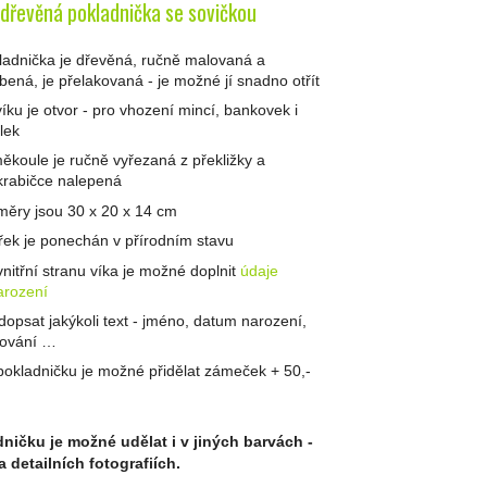
 dřevěná pokladnička se sovičkou
ladnička je dřevěná, ručně malovaná a
bená, je přelakovaná - je možné jí snadno otřít
víku je otvor - pro vhození mincí, bankovek i
lek
ěkoule je ručně vyřezaná z překližky a
krabičce nalepená
měry jsou 30 x 20 x 14 cm
třek je ponechán v přírodním stavu
vnitřní stranu víka je možné doplnit
údaje
arození
 dopsat jakýkoli text - jméno, datum narození,
ování …
pokladničku je možné přidělat zámeček + 50,-
ničku je možné udělat i v jiných barvách -
a detailních fotografiích.