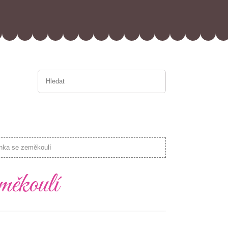
ýnka se zeměkoulí
měkoulí