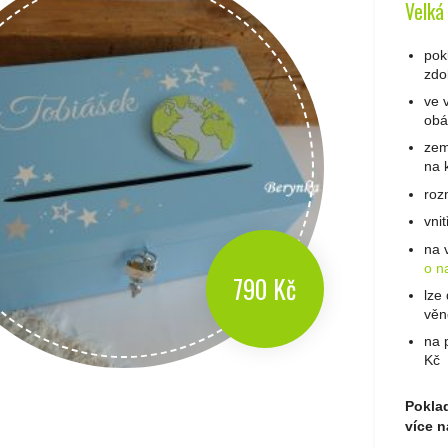
Velká
pok
zdo
ve 
obá
zem
na 
roz
vni
na 
o n
790 Kč
lze
věn
na 
Kč
Poklad
více n