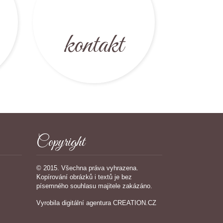
kontakt
Copyright
© 2015. Všechna práva vyhrazena.
Kopírování obrázků i textů je bez
písemného souhlasu majitele zakázáno.
Vyrobila
digitální agentura
CREATION.CZ