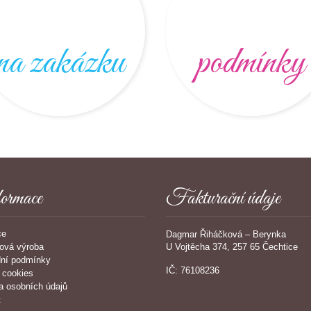
na zakázku
podmínky
ormace
Fakturační údaje
ce
Dagmar Řiháčková – Berynka
U Vojtěcha 374, 257 65 Čechtice
ová výroba
ní podmínky
IČ: 76108236
 cookies
a osobních údajů
t