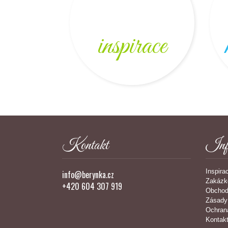
inspirace
Kontakt
Inf
Inspira
info@berynka.cz
Zakázk
+420 604 307 919
Obchod
Zásady
Ochran
Kontak