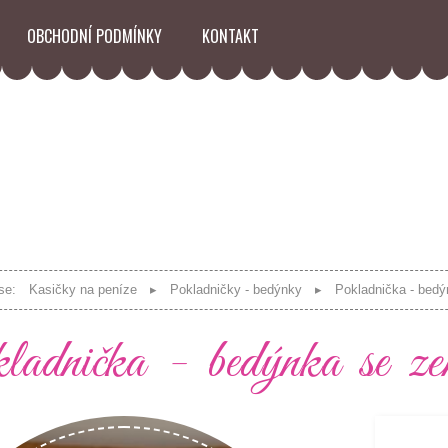
OBCHODNÍ PODMÍNKY
KONTAKT
se:
Kasičky na peníze
Pokladničky - bedýnky
Pokladnička - bed
adnička - bedýnka se ze