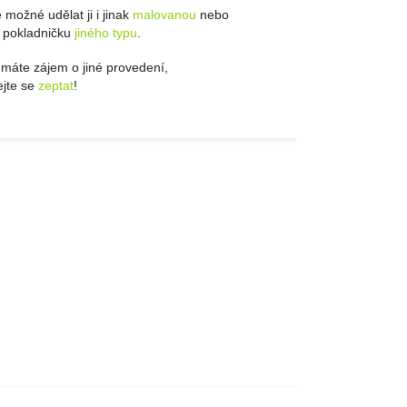
 možné udělat ji i jinak
malovanou
nebo
t pokladničku
jiného typu
.
máte zájem o jiné provedení,
jte se
zeptat
!