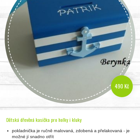
490 Kč
Dětská dřevěná kasička pro holky i kluky
pokladnička je ručně malovaná, zdobená a přelakovaná - je
možné jí snadno otřít