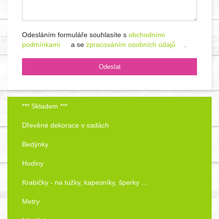
Odesláním formuláře souhlasíte s
obchodními
podmínkami
a se
zpracováním osobních údajů
.
*** Skladem ***
Dřevěné dekorace v sadách
Bedýnky
Hodiny
Krabičky - na tužky, kapesníky, šperky ...
Metry