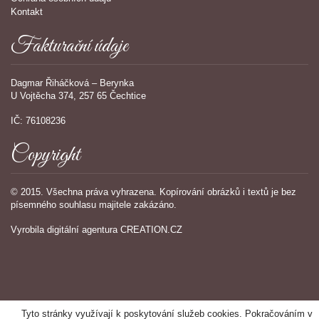
Kontakt
Fakturační údaje
Dagmar Řiháčková – Berynka
U Vojtěcha 374, 257 65 Čechtice
IČ: 76108236
Copyright
© 2015. Všechna práva vyhrazena. Kopírování obrázků i textů je bez
písemného souhlasu majitele zakázáno.
Vyrobila
digitální agentura
CREATION.CZ
Tyto stránky využívají k poskytování služeb cookies. Pokračováním v