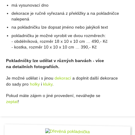
má vysunovací dno
dekorace je ručně vyřezaná z překližky a na pokladničce
nalepená
na pokladničku lze dopsat jméno nebo jakýkoli text
pokladničku je možné vyrobit ve dvou rozměrech:
- obdélníková, rozměr 18 x 10 x 10 cm … 490,- Kč
- kostka, rozměr 10 x 10 x 10 cm … 390,- Kč
Pokladničky lze udělat v různých barvách - více
na detailních fotografiích.
Je možné udělat i s jinou
dekorací
a doplnit další dekorace
do sady pro
holky
i
kluky
.
Pokud máte zájem o jiné provedení, neváhejte se
zeptat
!