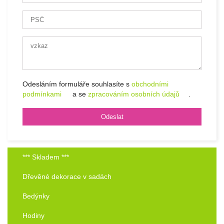
Odesláním formuláře souhlasíte s
obchodními
podmínkami
a se
zpracováním osobních údajů
.
*** Skladem ***
Dřevěné dekorace v sadách
Bedýnky
Hodiny