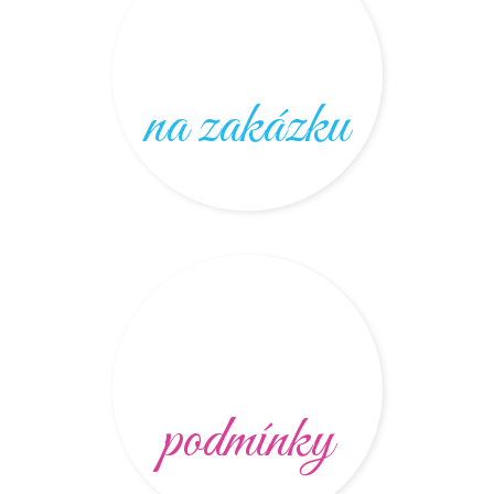
na zakázku
podmínky