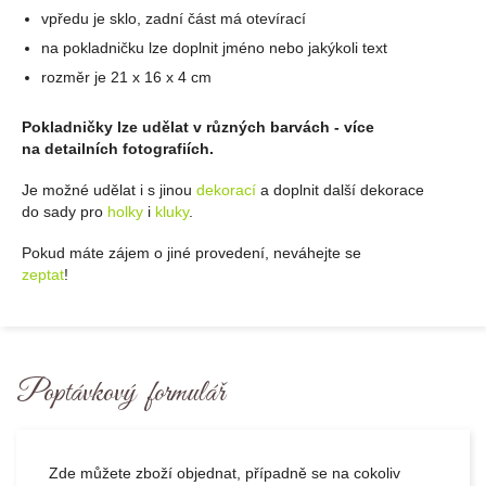
vpředu je sklo, zadní část má otevírací
na pokladničku lze doplnit jméno nebo jakýkoli text
rozměr je 21 x 16 x 4 cm
Pokladničky lze udělat v různých barvách - více
na detailních fotografiích.
Je možné udělat i s jinou
dekorací
a doplnit další dekorace
do sady pro
holky
i
kluky
.
Pokud máte zájem o jiné provedení, neváhejte se
zeptat
!
Poptávkový formulář
Zde můžete zboží objednat, případně se na cokoliv