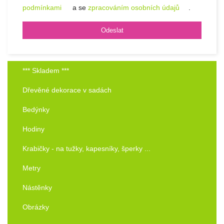
podmínkami
a se
zpracováním osobních údajů
.
*** Skladem ***
Dřevěné dekorace v sadách
Bedýnky
Hodiny
Krabičky - na tužky, kapesníky, šperky ...
Metry
Nástěnky
Obrázky