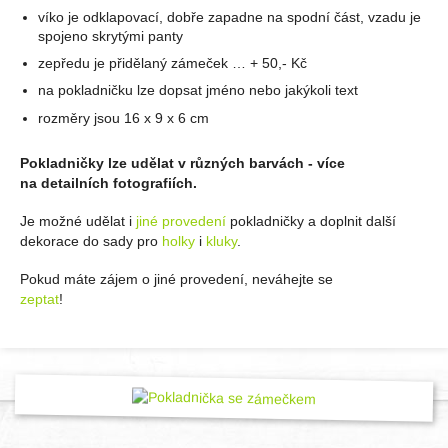
víko je odklapovací, dobře zapadne na spodní část, vzadu je
spojeno skrytými panty
zepředu je přidělaný zámeček … + 50,- Kč
na pokladničku lze dopsat jméno nebo jakýkoli text
rozměry jsou 16 x 9 x 6 cm
Pokladničky lze udělat v různých barvách - více
na detailních fotografiích.
Je možné udělat i
jiné provedení
pokladničky a doplnit další
dekorace do sady pro
holky
i
kluky
.
Pokud máte zájem o jiné provedení, neváhejte se
zeptat
!