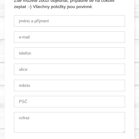
Zde můžete zboží objednat, případně se na cokoliv
zeptat :-) Všechny položky jsou povinné.