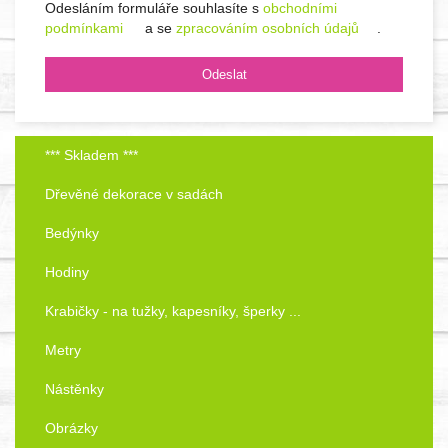
Odesláním formuláře souhlasíte s
obchodními
podmínkami
a se
zpracováním osobních údajů
.
*** Skladem ***
Dřevěné dekorace v sadách
Bedýnky
Hodiny
Krabičky - na tužky, kapesníky, šperky ...
Metry
Nástěnky
Obrázky