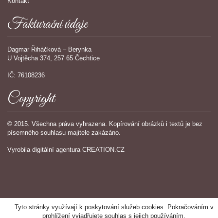
Kontakt
Fakturační údaje
Dagmar Řiháčková – Berynka
U Vojtěcha 374, 257 65 Čechtice
IČ: 76108236
Copyright
© 2015. Všechna práva vyhrazena. Kopírování obrázků i textů je bez
písemného souhlasu majitele zakázáno.
Vyrobila
digitální agentura
CREATION.CZ
Tyto stránky využívají k poskytování služeb cookies. Pokračováním v
prohlížení vyjadřujete souhlas s jejich používáním.