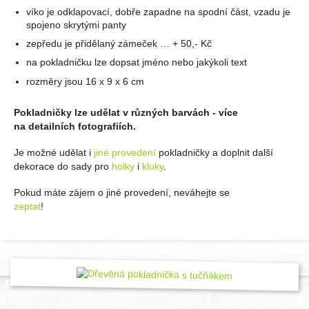
víko je odklapovací, dobře zapadne na spodní část, vzadu je
spojeno skrytými panty
zepředu je přidělaný zámeček … + 50,- Kč
na pokladničku lze dopsat jméno nebo jakýkoli text
rozměry jsou 16 x 9 x 6 cm
Pokladničky lze udělat v různých barvách - více
na detailních fotografiích.
Je možné udělat i
jiné provedení
pokladničky a doplnit další
dekorace do sady pro
holky
i
kluky
.
Pokud máte zájem o jiné provedení, neváhejte se
zeptat
!