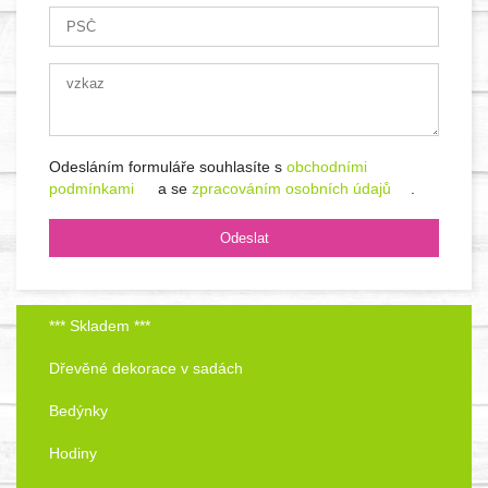
Odesláním formuláře souhlasíte s
obchodními
podmínkami
a se
zpracováním osobních údajů
.
*** Skladem ***
Dřevěné dekorace v sadách
Bedýnky
Hodiny