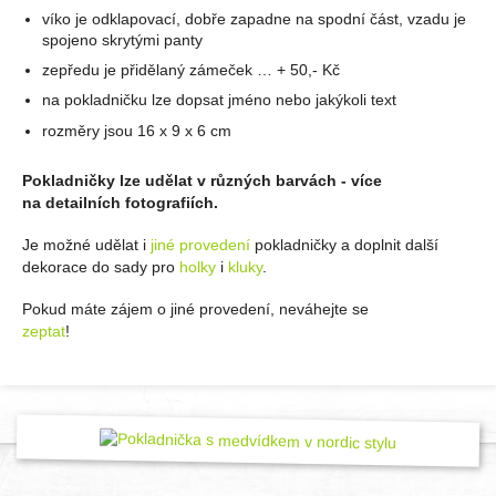
víko je odklapovací, dobře zapadne na spodní část, vzadu je
spojeno skrytými panty
zepředu je přidělaný zámeček … + 50,- Kč
na pokladničku lze dopsat jméno nebo jakýkoli text
rozměry jsou 16 x 9 x 6 cm
Pokladničky lze udělat v různých barvách - více
na detailních fotografiích.
Je možné udělat i
jiné provedení
pokladničky a doplnit další
dekorace do sady pro
holky
i
kluky
.
Pokud máte zájem o jiné provedení, neváhejte se
zeptat
!