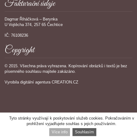
Fakturační údaje
Dagmar Řiháčková – Berynka
U Vojtěcha 374, 257 65 Čechtice
IČ: 76108236
Copyright
© 2015. Všechna práva vyhrazena. Kopírování obrázků i textů je bez
písemného souhlasu majitele zakázáno.
Vyrobila
digitální agentura
CREATION.CZ
Tyto stránky využívají k poskytování služeb cookies. Pokračováním v
prohlížení vyjadřujete souhlas s jejich používáním.
Více info
Souhlasím