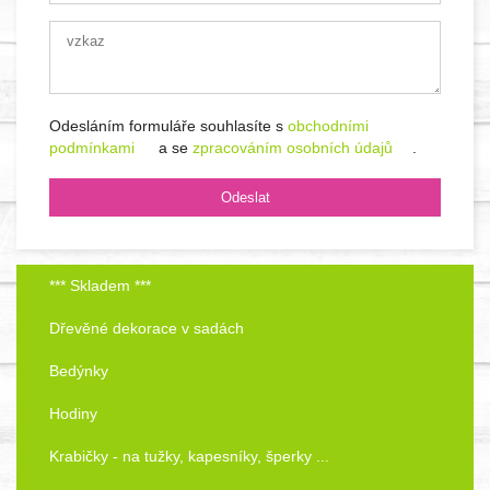
Odesláním formuláře souhlasíte s
obchodními
podmínkami
a se
zpracováním osobních údajů
.
*** Skladem ***
Dřevěné dekorace v sadách
Bedýnky
Hodiny
Krabičky - na tužky, kapesníky, šperky ...