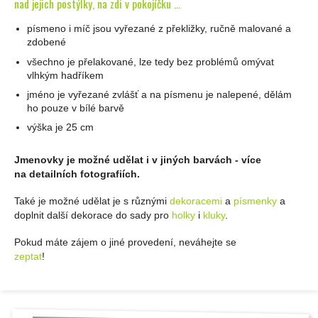
nad jejich postýlky, na zdi v pokojíčku ...
písmeno i míč jsou vyřezané z překližky, ručně malované a
zdobené
všechno je přelakované, lze tedy bez problémů omývat
vlhkým hadříkem
jméno je vyřezané zvlášť a na písmenu je nalepené, dělám
ho pouze v bílé barvě
výška je 25 cm
Jmenovky je možné udělat i v jiných barvách - více
na detailních fotografiích.
Také je možné udělat je s různými
dekoracemi
a
písmenky
a
doplnit další dekorace do sady pro
holky
i
kluky
.
Pokud máte zájem o jiné provedení, neváhejte se
zeptat
!