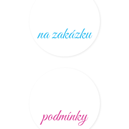
na zakázku
podmínky