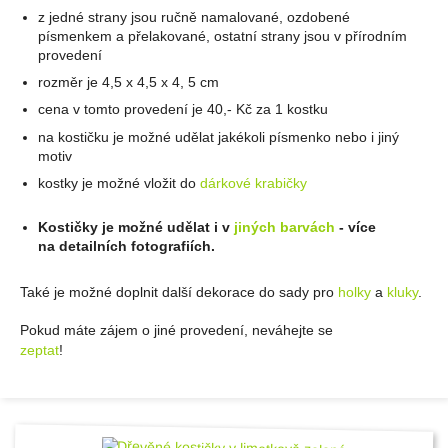
z jedné strany jsou ručně namalované, ozdobené
písmenkem a přelakované, ostatní strany jsou v přírodním
provedení
rozměr je 4,5 x 4,5 x 4, 5 cm
cena v tomto provedení je 40,- Kč za 1 kostku
na kostičku je možné udělat jakékoli písmenko nebo i jiný
motiv
kostky je možné vložit do
dárkové krabičky
Kostičky je možné udělat i v
jiných barvách
- více
na detailních fotografiích.
Také je možné doplnit další dekorace do sady pro
holky
a
kluky
.
Pokud máte zájem o jiné provedení, neváhejte se
zeptat
!