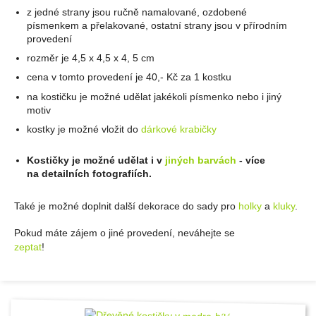
z jedné strany jsou ručně namalované, ozdobené
písmenkem a přelakované, ostatní strany jsou v přírodním
provedení
rozměr je 4,5 x 4,5 x 4, 5 cm
cena v tomto provedení je 40,- Kč za 1 kostku
na kostičku je možné udělat jakékoli písmenko nebo i jiný
motiv
kostky je možné vložit do
dárkové krabičky
Kostičky je možné udělat i v
jiných barvách
- více
na detailních fotografiích.
Také je možné doplnit další dekorace do sady pro
holky
a
kluky
.
Pokud máte zájem o jiné provedení, neváhejte se
zeptat
!