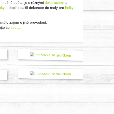
e možné udělat je s různými
dekoracemi
a
nky
a doplnit další dekorace do sady pro
holky
i
máte zájem o jiné provedení,
jte se
zeptat
!