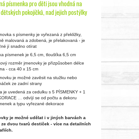
ná písmenka pro děti jsou vhodná na
dětských pokojíčků, nad jejich postýlky
novka s písmenky je vyřezaná z překližky,
ně malovaná a zdobená, je přelakovaná - je
né jí snadno otírat
ka písmenek je 6,5 cm, tloušťka 6,5 cm
kový rozměr jmenovky je přizpůsoben délce
na - cca 40 x 15 cm
novku je možné zavěsit na stužku nebo
háček ze zadní strany
a je uvedená za cedulku s 5 PÍSMENKY + 1
ORACE … odvíjí se od počtu a dekoru
menek a typu vyřezané dekorace
ky je možné udělat i v jiných barvách a
 ze dvou tvarů destiček - více na detailních
afiích.