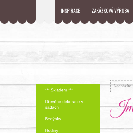
INSPIRACE
ZAKÁZKOVÁ VÝROBA
Nacházíte 
*** Skladem ***
Jme
Dřevěné dekorace v
sadách
Bedýnky
Hodiny