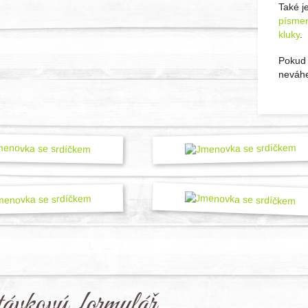
Také j
písme
kluky
.
Pokud 
neváhe
ávkový formulář