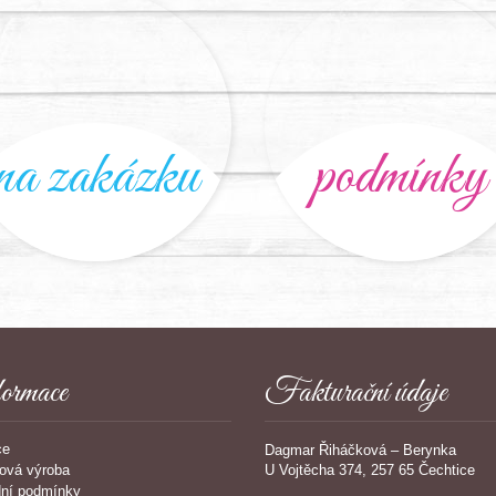
na zakázku
podmínky
ormace
Fakturační údaje
ce
Dagmar Řiháčková – Berynka
U Vojtěcha 374, 257 65 Čechtice
ová výroba
ní podmínky