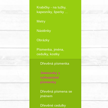
Krabičky - na tužky,
kapesníky, šperky ...
Metry
Nástěnky
Obrázky
Písmenka, jména,
cedulky, kostky
Dřevěná písmenka
Jmenovky s
vyřezanými
písmenky
Dřevěná písmena se
jménem
Dřevěné cedulky