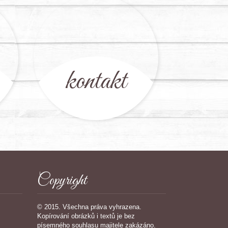
kontakt
Copyright
© 2015. Všechna práva vyhrazena.
Kopírování obrázků i textů je bez
písemného souhlasu majitele zakázáno.