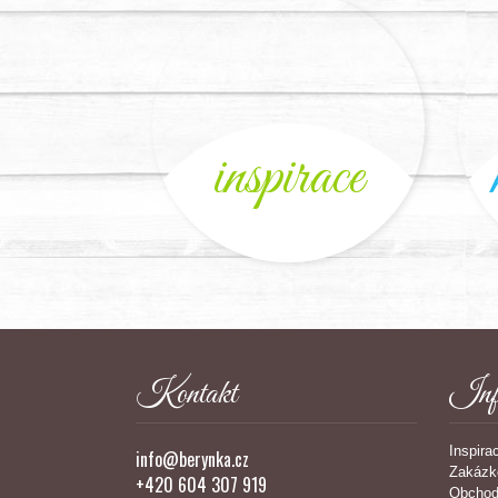
inspirace
Kontakt
Inf
Inspira
info@berynka.cz
Zakázk
+420 604 307 919
Obchod