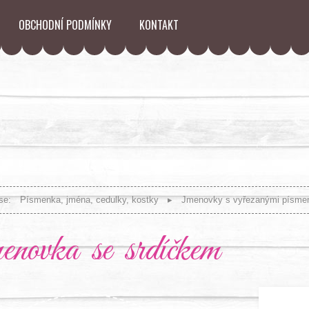
OBCHODNÍ PODMÍNKY
KONTAKT
se:
Písmenka, jména, cedulky, kostky
Jmenovky s vyřezanými písme
novka se srdíčkem