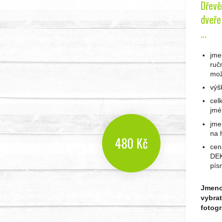
Dřevě
dveře 
...
jme
ruč
mož
výš
cel
jmé
jme
na 
480 Kč
cen
DEK
pís
Jmenov
vybrat
fotogr