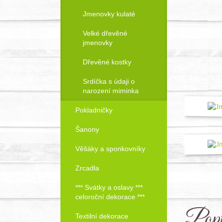
Jmenovky kulaté
Velké dřevěné
Objednat!
jmenovky
Dřevěné kostky
Srdíčka s údaji o
narození miminka
Pokladničky
Šanony
Věšáky a sponkovníky
Zrcadla
*** Svátky a oslavy ***
celoroční dekorace ***
Popt
Textilní dekorace