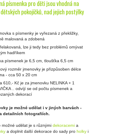
ná písmenka pro děti jsou vhodná na
dětských pokojíčků, nad jejich postýlky
novka s písmenky je vyřezaná z překližky,
ně malovaná a zdobená
přelakovaná, lze ji tedy bez problémů omývat
kým hadříkem
ka písmenek je 6,5 cm, tloušťka 6,5 cm
kový rozměr jmenovky je přizpůsoben délce
na - cca 50 x 20 cm
a 610,- Kč je za jmenovku NELINKA + 1
IČKA .. odvíjí se od počtu písmenek a
ezaných dekorací
ky je možné udělat i v jiných barvách -
a detailních fotografiích.
e možné udělat je s různými
dekoracemi
a
nky
a doplnit další dekorace do sady pro
holky
i