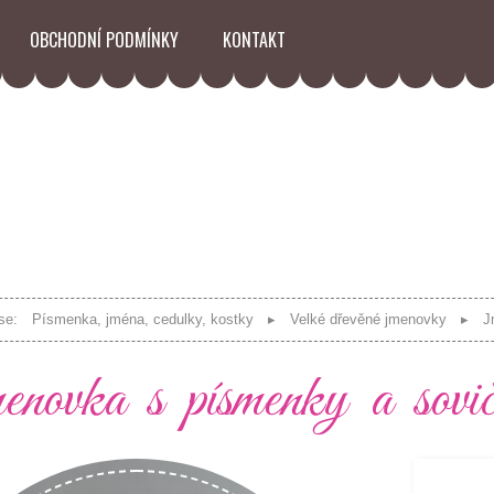
OBCHODNÍ PODMÍNKY
KONTAKT
se:
Písmenka, jména, cedulky, kostky
Velké dřevěné jmenovky
J
novka s písmenky a sovič