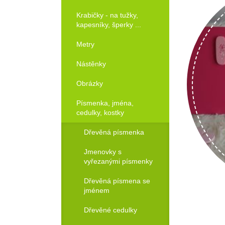
Krabičky - na tužky,
kapesníky, šperky ...
Metry
Nástěnky
Obrázky
Písmenka, jména,
cedulky, kostky
Dřevěná písmenka
Jmenovky s
vyřezanými písmenky
Dřevěná písmena se
jménem
Dřevěné cedulky