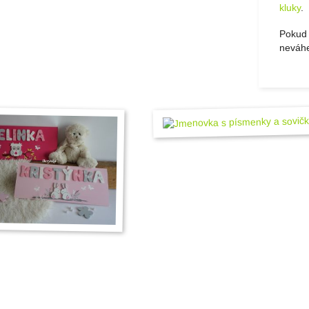
kluky
.
Pokud 
neváhe