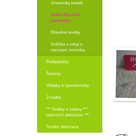
Jmenovky kulaté
Objednat!
Velké dřevěné
jmenovky
Dřevěné kostky
Srdíčka s údaji o
narození miminka
Pokladničky
Šanony
Věšáky a sponkovníky
Zrcadla
*** Svátky a oslavy ***
celoroční dekorace ***
Textilní dekorace