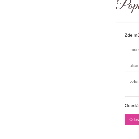
Popt
Zde můž
Odeslá