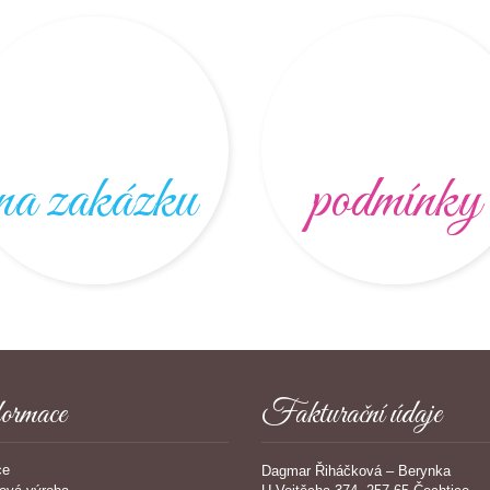
na zakázku
podmínky
ormace
Fakturační údaje
ce
Dagmar Řiháčková – Berynka