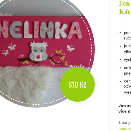
Dřevě
dveře 
...
jme
ruč
je 
vlh
výš
cel
jmé
cen
610 Kč
SOV
vyř
Jmenov
více n
Také j
písme