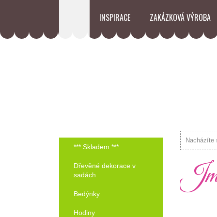
INSPIRACE
ZAKÁZKOVÁ VÝROBA
Nacházíte 
*** Skladem ***
Jme
Dřevěné dekorace v
sadách
Bedýnky
Hodiny