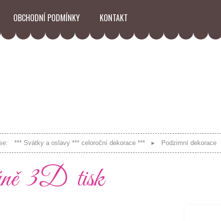
OBCHODNÍ PODMÍNKY
KONTAKT
se:
*** Svátky a oslavy *** celoroční dekorace ***
Podzimní dekorace
ě 3D tisk