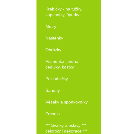
Krabičky - na tužky,
kapesníky, šperky ...
Metry
Nástěnky
Obrázky
Písmenka, jména,
cedulky, kostky
Pokladničky
Šanony
Věšáky a sponkovníky
Zrcadla
Objednat!
*** Svátky a oslavy ***
celoroční dekorace ***