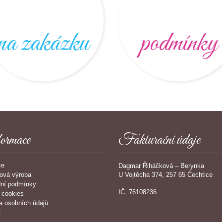
na zakázku
podmínky
ormace
Fakturační údaje
ce
Dagmar Řiháčková – Berynka
U Vojtěcha 374, 257 65 Čechtice
ová výroba
ní podmínky
IČ: 76108236
 cookies
a osobních údajů
t