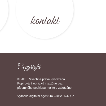
kontakt
Copyright
© 2015. Všechna práva vyhrazena.
Kopírování obrázků i textů je bez
písemného souhlasu majitele zakázáno.
Vyrobila
digitální agentura
CREATION.CZ