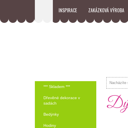
INSPIRACE
ZAKÁZKOVÁ VÝROBA
Nacházíte 
*** Skladem ***
Dýn
Dřevěné dekorace v
sadách
Bedýnky
Hodiny