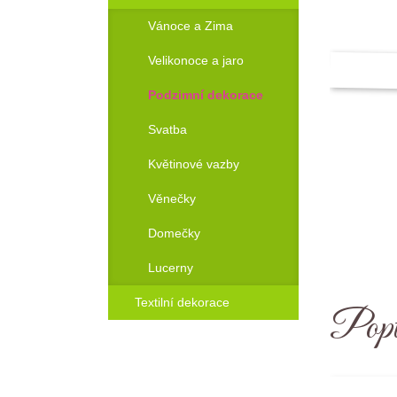
Vánoce a Zima
Velikonoce a jaro
Podzimní dekorace
Svatba
Květinové vazby
Věnečky
Domečky
Lucerny
Textilní dekorace
Popt