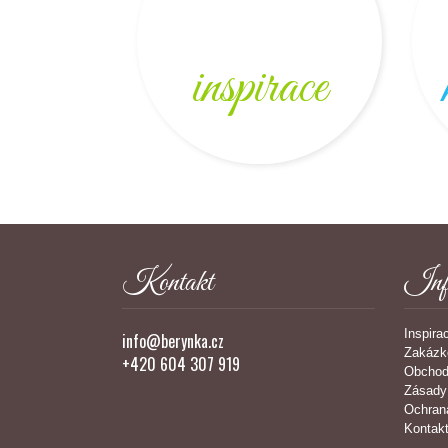
inspirace
Kontakt
Inf
Inspira
info@berynka.cz
Zakázk
+420 604 307 919
Obchod
Zásady
Ochran
Kontak