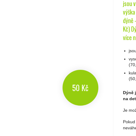
jsou 
výška 
dýně -
Kč) Dý
více n
jso
vys
(70
kul
(50
50 Kč
Dýně j
na det
Je mož
Pokud 
neváhe