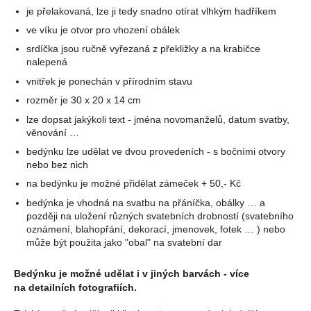
je přelakovaná, lze ji tedy snadno otírat vlhkým hadříkem
ve víku je otvor pro vhození obálek
srdíčka jsou ručně vyřezaná z překližky a na krabičce
nalepená
vnitřek je ponechán v přírodním stavu
rozměr je 30 x 20 x 14 cm
lze dopsat jakýkoli text - jména novomanželů, datum svatby,
věnování …
bedýnku lze udělat ve dvou provedeních - s bočními otvory
nebo bez nich
na bedýnku je možné přidělat zámeček + 50,- Kč
bedýnka je vhodná na svatbu na přáníčka, obálky … a
později na uložení různých svatebních drobností (svatebního
oznámení, blahopřání, dekorací, jmenovek, fotek … ) nebo
může být použita jako "obal" na svatební dar
Bedýnku je možné udělat i v jiných barvách - více
na detailních fotografiích.