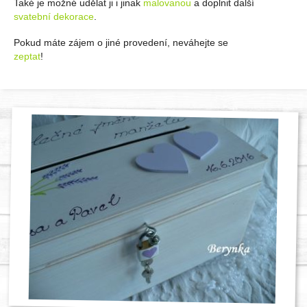
Také je možné udělat ji i jinak
malovanou
a doplnit další
svatební dekorace
.
Pokud máte zájem o jiné provedení, neváhejte se
zeptat
!