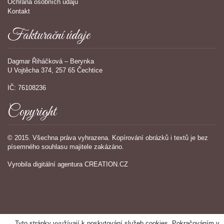
Ochrana osobních údajů
Kontakt
Fakturační údaje
Dagmar Řiháčková – Berynka
U Vojtěcha 374, 257 65 Čechtice
IČ: 76108236
Copyright
© 2015. Všechna práva vyhrazena. Kopírování obrázků i textů je bez
písemného souhlasu majitele zakázáno.
Vyrobila
digitální agentura
CREATION.CZ
Tyto stránky využívají k poskytování služeb cookies. Pokračováním v