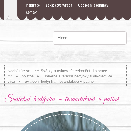
Inspirace
Zakázková výroba
Obchodní podmínky
Kontakt
Nacházíte se:
*** Svátky a oslavy *** celoroční dekorace
***
Svatba
Dřevěné svatební bedýnky s otvorem ve
víku
Svatební bedýnka - levandulová v patině
Svatební bedýnka - levandulová v patině