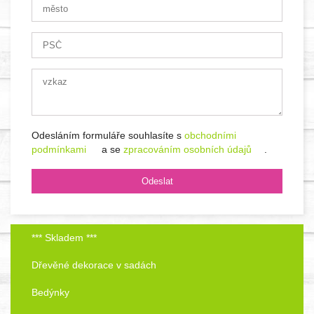
Odesláním formuláře souhlasíte s
obchodními
podmínkami
a se
zpracováním osobních údajů
.
*** Skladem ***
Dřevěné dekorace v sadách
Bedýnky