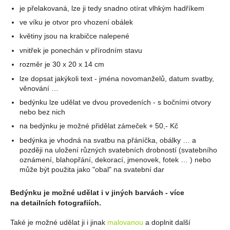
je přelakovaná, lze ji tedy snadno otírat vlhkým hadříkem
ve víku je otvor pro vhození obálek
květiny jsou na krabičce nalepené
vnitřek je ponechán v přírodním stavu
rozměr je 30 x 20 x 14 cm
lze dopsat jakýkoli text - jména novomanželů, datum svatby,
věnování …
bedýnku lze udělat ve dvou provedeních - s bočními otvory
nebo bez nich
na bedýnku je možné přidělat zámeček + 50,- Kč
bedýnka je vhodná na svatbu na přáníčka, obálky … a
později na uložení různých svatebních drobností (svatebního
oznámení, blahopřání, dekorací, jmenovek, fotek … ) nebo
může být použita jako "obal" na svatební dar
Bedýnku je možné udělat i v jiných barvách - více
na detailních fotografiích.
Také je možné udělat ji i jinak
malovanou
a doplnit další