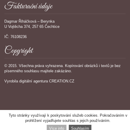
Fakturační údaje
Dagmar Řiháčková – Berynka
U Vojtěcha 374, 257 65 Čechtice
IČ: 76108236
Copyright
© 2015. Všechna práva vyhrazena. Kopírování obrázků i textů je bez
písemného souhlasu majitele zakázáno.
Vyrobila
digitální agentura
CREATION.CZ
Tyto stránky využívají k poskytování služeb cookies. Pokračováním v
prohlížení vyjadřujete souhlas s jejich používáním.
Více info
Souhlasím