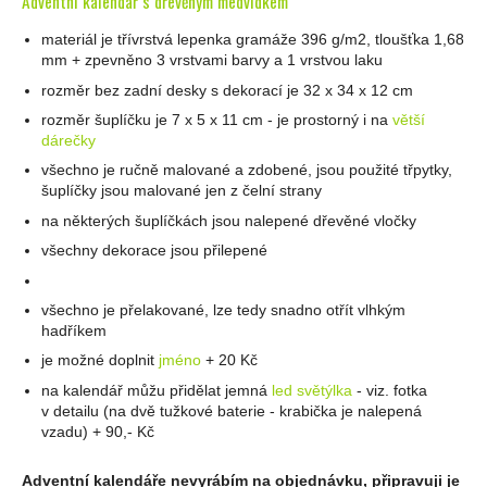
Adventní kalendář s dřevěným medvídkem
materiál je třívrstvá lepenka gramáže 396 g/m2, tloušťka 1,68
mm + zpevněno 3 vrstvami barvy a 1 vrstvou laku
rozměr bez zadní desky s dekorací je 32 x 34 x 12 cm
rozměr šuplíčku je 7 x 5 x 11 cm - je prostorný i na
větší
dárečky
všechno je ručně malované a zdobené, jsou použité třpytky,
šuplíčky jsou malované jen z čelní strany
na některých šuplíčkách jsou nalepené dřevěné vločky
všechny dekorace jsou přilepené
všechno je přelakované, lze tedy snadno otřít vlhkým
hadříkem
je možné doplnit
jméno
+ 20 Kč
na kalendář můžu přidělat jemná
led světýlka
- viz. fotka
v detailu (na dvě tužkové baterie - krabička je nalepená
vzadu) + 90,- Kč
Adventní kalendáře nevyrábím na objednávku, připravuji je