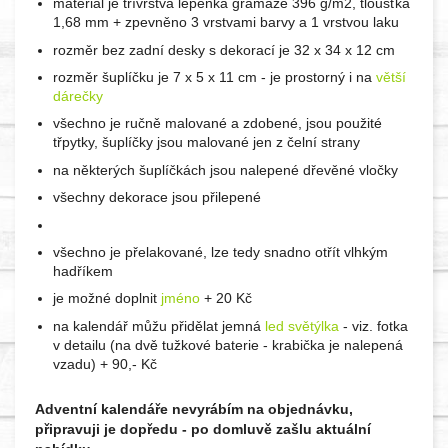
materiál je třívrstvá lepenka gramáže 396 g/m2, tloušťka
1,68 mm + zpevněno 3 vrstvami barvy a 1 vrstvou laku
rozměr bez zadní desky s dekorací je 32 x 34 x 12 cm
rozměr šuplíčku je 7 x 5 x 11 cm - je prostorný i na
větší
dárečky
všechno je ručně malované a zdobené, jsou použité
třpytky, šuplíčky jsou malované jen z čelní strany
na některých šuplíčkách jsou nalepené dřevěné vločky
všechny dekorace jsou přilepené
všechno je přelakované, lze tedy snadno otřít vlhkým
hadříkem
je možné doplnit
jméno
+ 20 Kč
na kalendář můžu přidělat jemná
led světýlka
- viz. fotka
v detailu (na dvě tužkové baterie - krabička je nalepená
vzadu) + 90,- Kč
Adventní kalendáře nevyrábím na objednávku,
připravuji je dopředu - po domluvě zašlu aktuální