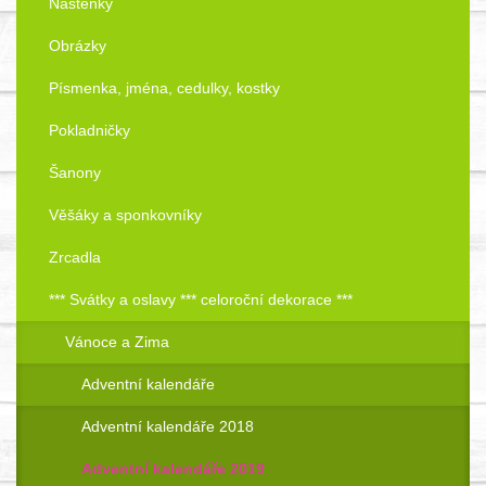
Nástěnky
Obrázky
Písmenka, jména, cedulky, kostky
Pokladničky
Šanony
Věšáky a sponkovníky
Zrcadla
*** Svátky a oslavy *** celoroční dekorace ***
Vánoce a Zima
Adventní kalendáře
Adventní kalendáře 2018
Adventní kalendáře 2019