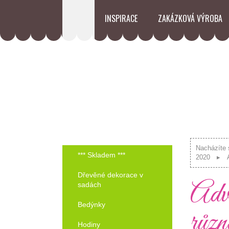
INSPIRACE
ZAKÁZKOVÁ VÝROBA
Nacházíte 
*** Skladem ***
2020
Dřevěné dekorace v
Adve
sadách
Bedýnky
různ
Hodiny