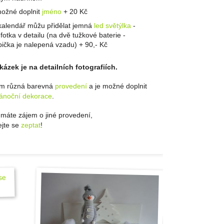
možné doplnit
jméno
+ 20 Kč
kalendář můžu přidělat jemná
led světýlka
-
. fotka v detailu (na dvě tužkové baterie -
bička je nalepená vzadu) + 90,- Kč
kázek je na detailních fotografiích.
ím různá barevná
provedení
a je možné doplnit
ánoční dekorace
.
máte zájem o jiné provedení,
jte se
zeptat
!