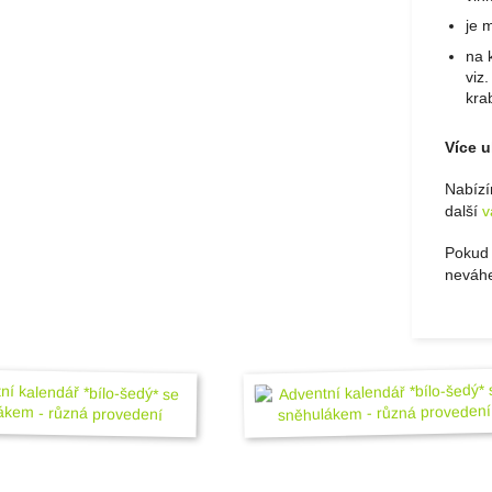
je 
na 
viz
kra
Více u
Nabíz
další
v
Pokud 
neváhe