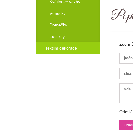
Květinové vazby
Popt
Věnečky
Domečky
Lucerny
Zde můž
Textilní dekorace
Odeslá