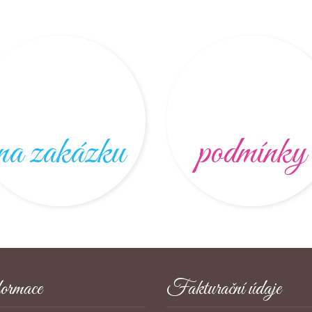
na zakázku
podmínky
ormace
Fakturační údaje