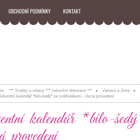
OBCHODNÍ PODMÍNKY
KONTAKT
se:
*** Svátky a oslavy *** celoroční dekorace ***
Vánoce a Zima
Adventní kalendář *bílo-šedý* se sněhulákem - různá provedení
ntní kalendář *bílo-šedý
á provedení