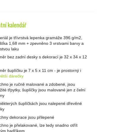
tní kalendář
eriál je třívrstvá lepenka gramáže 396 g/m2,
ušťka 1,68 mm + zpevněno 3 vrstvami barvy a
rstvou laku
měr bez zadní desky s dekorací je 32 x 34 x 12
měr šuplíčku je 7 x 5 x 11 cm - je prostorný i
větší dárečky
chno je ručně malované a zdobené, jsou
žité třpytky, šuplíčky jsou malované jen z čelní
any
některých šuplíčkách jsou nalepené dřevěné
čky
chny dekorace jsou přilepené
chno je přelakované, lze tedy snadno otřít
kým hadříkem