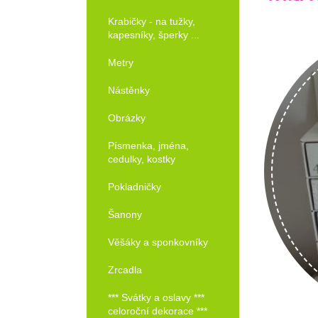
Krabičky - na tužky,
kapesníky, šperky ...
Metry
Nástěnky
Obrázky
Písmenka, jména,
cedulky, kostky
Pokladničky
Šanony
Věšáky a sponkovníky
Zrcadla
*** Svátky a oslavy ***
celoroční dekorace ***