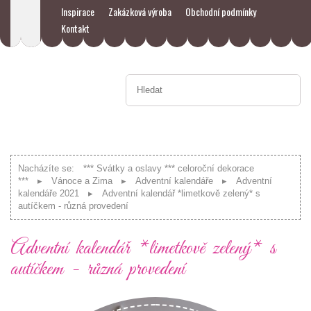
Inspirace
Zakázková výroba
Obchodní podmínky
Kontakt
Nacházíte se:
*** Svátky a oslavy *** celoroční dekorace
***
Vánoce a Zima
Adventní kalendáře
Adventní
kalendáře 2021
Adventní kalendář *limetkově zelený* s
autíčkem - různá provedení
Adventní kalendář *limetkově zelený* s
autíčkem - různá provedení