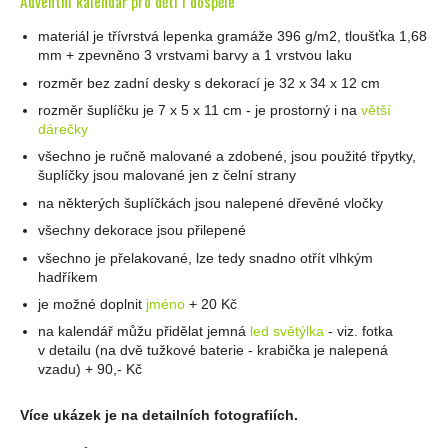
Adventní kalendář pro děti i dospělé
materiál je třívrstvá lepenka gramáže 396 g/m2, tloušťka 1,68
mm + zpevněno 3 vrstvami barvy a 1 vrstvou laku
rozměr bez zadní desky s dekorací je 32 x 34 x 12 cm
rozměr šuplíčku je 7 x 5 x 11 cm - je prostorný i na
větší
dárečky
všechno je ručně malované a zdobené, jsou použité třpytky,
šuplíčky jsou malované jen z čelní strany
na některých šuplíčkách jsou nalepené dřevěné vločky
všechny dekorace jsou přilepené
všechno je přelakované, lze tedy snadno otřít vlhkým
hadříkem
je možné doplnit
jméno
+ 20 Kč
na kalendář můžu přidělat jemná
led světýlka
- viz. fotka
v detailu (na dvě tužkové baterie - krabička je nalepená
vzadu) + 90,- Kč
Více ukázek je na detailních fotografiích.