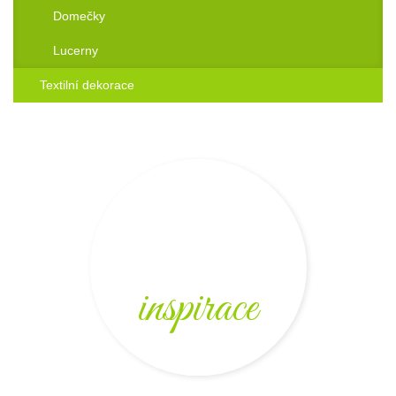
Domečky
Lucerny
Textilní dekorace
inspirace