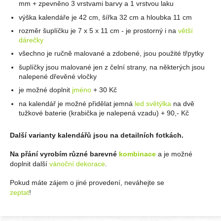
mm + zpevněno 3 vrstvami barvy a 1 vrstvou laku
výška kalendáře je 42 cm, šířka 32 cm a hloubka 11 cm
rozměr šuplíčku je 7 x 5 x 11 cm - je prostorný i na
větší
dárečky
všechno je ručně malované a zdobené, jsou použité třpytky
šuplíčky jsou malované jen z čelní strany, na některých jsou
nalepené dřevěné vločky
je možné doplnit
jméno
+ 30 Kč
na kalendář je možné přidělat jemná
led světýlka
na dvě
tužkové baterie (krabička je nalepená vzadu) + 90,- Kč
Další varianty kalendářů jsou na detailních fotkách.
Na přání vyrobím různé barevné
kombinace
a je možné
doplnit další
vánoční dekorace
.
Pokud máte zájem o jiné provedení, neváhejte se
zeptat
!