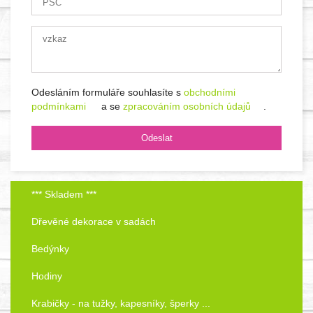
Odesláním formuláře souhlasíte s
obchodními
podmínkami
a se
zpracováním osobních údajů
.
*** Skladem ***
Dřevěné dekorace v sadách
Bedýnky
Hodiny
Krabičky - na tužky, kapesníky, šperky ...