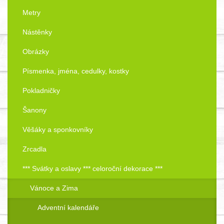
Metry
Nástěnky
Obrázky
Písmenka, jména, cedulky, kostky
Pokladničky
Šanony
Věšáky a sponkovníky
Zrcadla
*** Svátky a oslavy *** celoroční dekorace ***
Vánoce a Zima
Adventní kalendáře