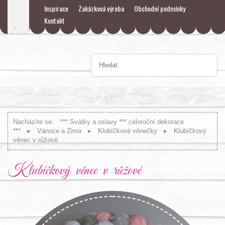
Inspirace
Zakázková výroba
Obchodní podmínky
Kontakt
Nacházíte se:
*** Svátky a oslavy *** celoroční dekorace
***
Vánoce a Zima
Klubíčkové věnečky
Klubíčkový
věnec v růžové
Klubíčkový věnec v růžové