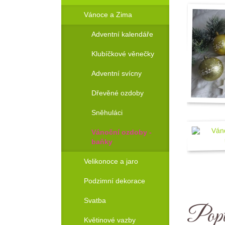
Vánoce a Zima
Adventní kalendáře
Klubíčkové věnečky
Adventní svícny
Dřevěné ozdoby
Sněhuláci
Vánoční ozdoby -
baňky
Velikonoce a jaro
Podzimní dekorace
Svatba
Popt
Květinové vazby