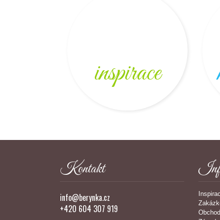
inspirace
Kontakt
Inf
Inspira
info@berynka.cz
Zakázk
+420 604 307 919
Obchod