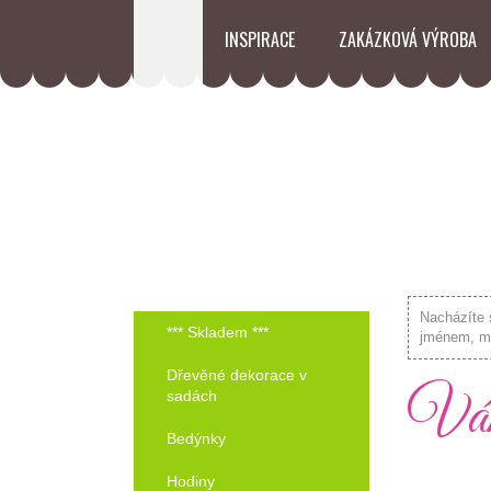
INSPIRACE
ZAKÁZKOVÁ VÝROBA
Nacházíte 
*** Skladem ***
jménem, ma
Dřevěné dekorace v
Váno
sadách
Bedýnky
Hodiny