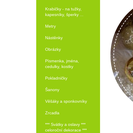
Krabičky - na tužky,
kapesníky, šperky ...
Metry
Nástěnky
Obrázky
Písmenka, jména,
cedulky, kostky
Pokladničky
Šanony
Objednat!
Věšáky a sponkovníky
Zrcadla
*** Svátky a oslavy ***
celoroční dekorace ***