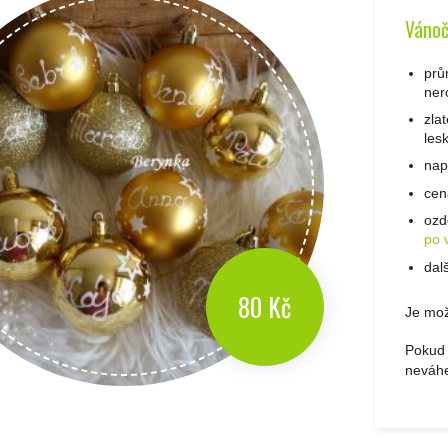
Vánoč
prů
ner
zla
lesk
nap
cen
ozd
po 
dal
80 Kč
Je mož
Pokud 
neváhe