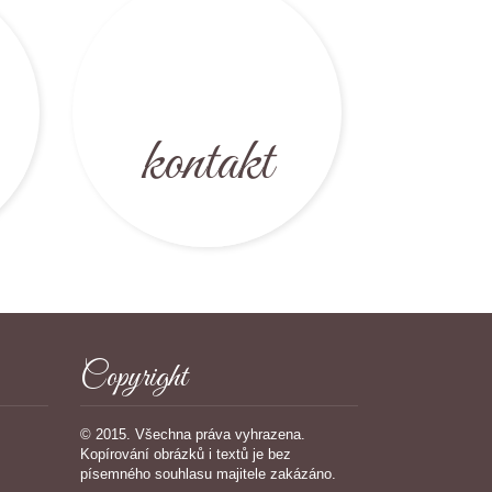
kontakt
Copyright
© 2015. Všechna práva vyhrazena.
Kopírování obrázků i textů je bez
písemného souhlasu majitele zakázáno.