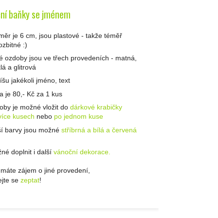
ní baňky se jménem
měr je 6 cm, jsou plastové - takže téměř
ozbitné :)
té ozdoby jsou ve třech provedeních - matná,
lá a glitrová
íšu jakékoli jméno, text
a je 80,- Kč za 1 kus
oby je možné vložit do
dárkové krabičky
více kusech
nebo
po jednom kuse
ší barvy jsou možné
stříbrná a bílá a červená
né doplnit i další
vánoční dekorace.
máte zájem o jiné provedení,
jte se
zeptat
!