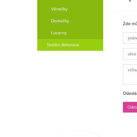
Věnečky
Domečky
Zde můž
Lucerny
Textilní dekorace
Odeslá
kt