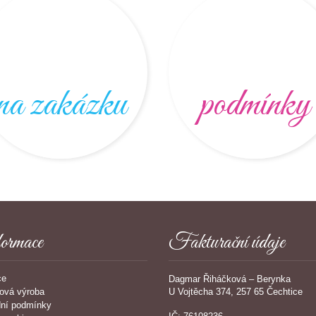
na zakázku
podmínky
ormace
Fakturační údaje
ce
Dagmar Řiháčková – Berynka
U Vojtěcha 374, 257 65 Čechtice
ová výroba
ní podmínky