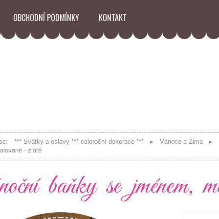
OBCHODNÍ PODMÍNKY
KONTAKT
se:
*** Svátky a oslavy *** celoroční dekorace ***
Vánoce a Zima
lované - zlaté
ční baňky se jménem, ma