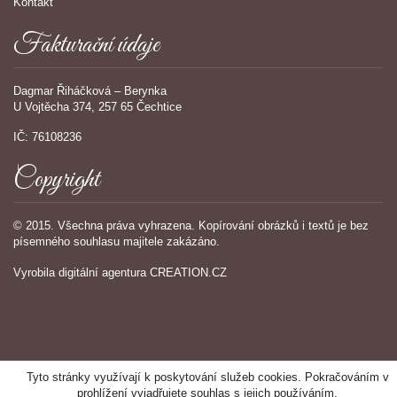
Kontakt
Fakturační údaje
Dagmar Řiháčková – Berynka
U Vojtěcha 374, 257 65 Čechtice
IČ: 76108236
Copyright
© 2015. Všechna práva vyhrazena. Kopírování obrázků i textů je bez
písemného souhlasu majitele zakázáno.
Vyrobila
digitální agentura
CREATION.CZ
Tyto stránky využívají k poskytování služeb cookies. Pokračováním v
prohlížení vyjadřujete souhlas s jejich používáním.