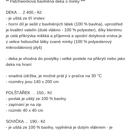
** Patchworková bavlněná deka s minky ***
DEKA … 2 400,- Kč
- je ušitá ze tří vrstev:
- horní díl je sešit z bavlněných látek (100 % bavlna), uprostřed
je kvalitní vatelín (duté vlákno - 100 % polyester), díky kterému
je celá přikrývka měkká a příjemná a spodní dotyková vrstva je
z velice heboučké látky zvané minky (100 % polyesterový
mikrovláknový plyš)
- deka je vhodná do postýlky i velké postele na přikrytí nebo jako
deka na hraní
- snadná údržba, je možné prát jí v pračce na 30 °C
- rozměry jsou 140 x 200 cm
POLŠTÁŘEK … 150,- Kč
- povlak je ušitý ze 100 % bavlny
- zapínání je na zip
- rozměr 40 x 40 cm
SOVIČKA … 190,- Kč
- je ušitá ze 100 % bavlny, vyplněná je dutým vláknem - je